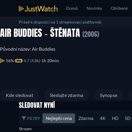
Domů
Novinky
Oblíbené
Právě k dispozici na 1 streamovací platformě.
AIR BUDDIES - ŠTĚNATA
(2006)
Původní název: Air Buddies
56%
4.7 (4.8k)
1h 20min
Kde sledovat
Sledujte zdarma
Synopse
SLEDOVAT NYNÍ
Nejlepší cena
Zdarma
4K
HD
SD
FILTRY
Stream