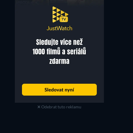
B-Dawg (voice)
Bud-dha (voice)
Odebrat tuto reklamu