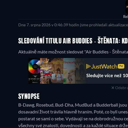
Re
Dne 7. srpna 2026 v 0:46:39 hodin jsme prohledali aktualizac
SLEDOVÁNÍ TITULU AIR BUDDIES - ŠTĚNATA: K
Aktuálně máte možnost sledovat "Air Buddies - Štěnata"
Odebra
SYNOPSE
B-Dawg, Rosebud, Bud-Dha, MudBud a Budderball jsou jm
dosavadní život trávila hlavně hraním. Poté, co byli unes
postarat se sami o sebe. Vydávají se na dobrodružnou ces
všechny své znalosti, dovednosti a za každé situace držet