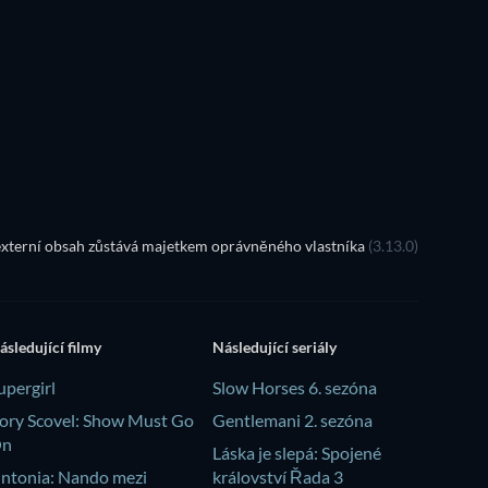
xterní obsah zůstává majetkem oprávněného vlastníka
(3.13.0)
ásledující filmy
Následující seriály
upergirl
Slow Horses 6. sezóna
ory Scovel: Show Must Go
Gentlemani 2. sezóna
On
Láska je slepá: Spojené
intonia: Nando mezi
království Řada 3