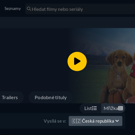
Seznamy
Trailers
Podobné tituly
List
Mřížka
🇨🇿
Česká republika
Vysílá se v: