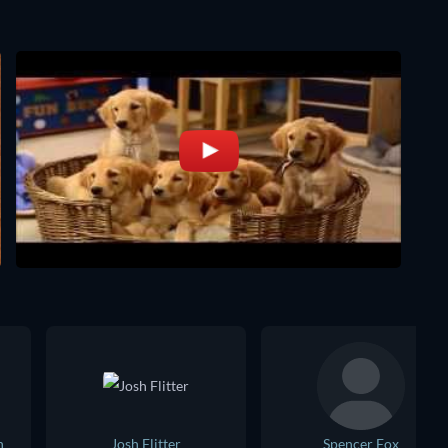
n
Josh Flitter
Spencer Fox