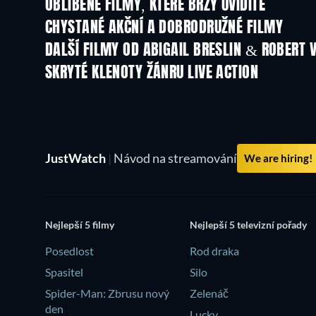
OBLÍBENÉ FILMY, KTERÉ BRZY UVIDÍTE
CHYSTANÉ AKČNÍ A DOBRODRUŽNÉ FILMY
DALŠÍ FILMY OD ABIGAIL BRESLIN & ROBERT 
SKRYTÉ KLENOTY ŽÁNRU LIVE ACTION
JustWatch
|
Návod na streamování
We are hiring!
Nejlepší 5 filmy
Nejlepší 5 televizní pořady
Posedlost
Rod draka
Spasitel
Silo
Spider-Man: Zbrusu nový
Zelenáč
den
Lucky