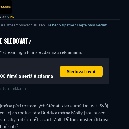
klamy
HD
e 41 streamovacích služeb.
Je něco špatně? Dejte nám vědět.
DE SLEDOVAT?
 streaming u Filmzie zdarma s reklamami.
t tuto reklamu
éna pěti roztomilých štěnat, která umějí mluvit! Svůj
eni jejich rodiče, táta Buddy a máma Molly, jsou nuceni
tu, aby rodiče našli a zachránili. Přitom musí zužitkovat
 při sobě.