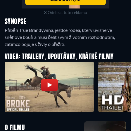
Odebrat tuto reklamu
SYNOPSE
Příběh True Brandywina, jezdce rodea, který uvízne ve
sněhové bouři a musí čelit svým životním rozhodnutím,
zatímco bojuje s živly o přežití.
VIDEA: TRAILERY, UPOUTÁVKY, KRÁTKÉ FILMY
O FILMU