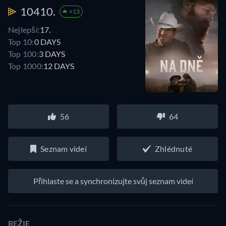
10410.
+13
Nejlepší:
17.
Top 10:
0 DAYS
Top 100:
3 DAYS
Top 1000:
12 DAYS
56
64
Seznam videí
Zhlédnuté
Přihlaste se a synchronizujte svůj seznam videí
REŽIE