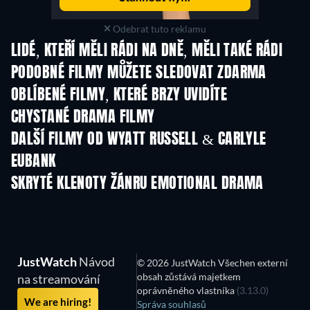
Odebrat tuto reklamu
LIDÉ, KTEŘÍ MĚLI RÁDI NA DNĚ, MĚLI TAKÉ RÁDI
PODOBNÉ FILMY MŮŽETE SLEDOVAT ZDARMA
OBLÍBENÉ FILMY, KTERÉ BRZY UVIDÍTE
CHYSTANÉ DRAMA FILMY
DALŠÍ FILMY OD WYATT RUSSELL & CARLYLE
EUBANK
SKRYTÉ KLENOTY ŽÁNRU EMOTIONAL DRAMA
TV
JustWatch
Návod
© 2026 JustWatch Všechen externí
obsah zůstává majetkem
na streamování
oprávněného vlastníka
(3.13.0)
We are hiring!
Správa souhlasů