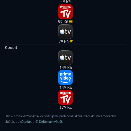
49 Kč
59 Kč
HD
79 Kč
4K
Koupit
149 Kč
149 Kč
179 Kč
Dne 6. srpna 2026 v 4:14:29 hodin jsme prohledali aktualizace 41 streamovacích
služeb.
Je něco špatně? Dejte nám vědět.