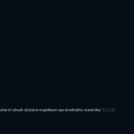
xterní obsah zůstává majetkem oprávněného vlastníka
(3.13.0)