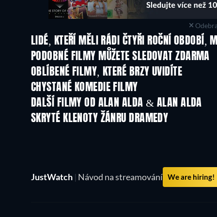
Odebra
LIDÉ, KTEŘÍ MĚLI RÁDI ČTYŘI ROČNÍ OBDOBÍ, 
PODOBNÉ FILMY MŮŽETE SLEDOVAT ZDARMA
OBLÍBENÉ FILMY, KTERÉ BRZY UVIDÍTE
CHYSTANÉ KOMEDIE FILMY
DALŠÍ FILMY OD ALAN ALDA & ALAN ALDA
SKRYTÉ KLENOTY ŽÁNRU DRAMEDY
JustWatch
|
Návod na streamování
We are hiring!