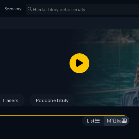
Seznamy
Trailers
Podobné tituly
List
Mřížka