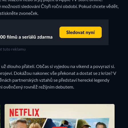
 možnosti sledování Čtyři roční období. Pokud chcete vědět,
 stiskněte zvoneček.
t tuto reklamu
už dlouho přátelí. Občas si vyjedou na víkend a povyrazí si.
projeví. Dokážou nakonec vše překonat a dostat se z krize? V
ěnách partnerských vztahů se představí herecké legendy
ami ověnčený rovněž režijním debutem.