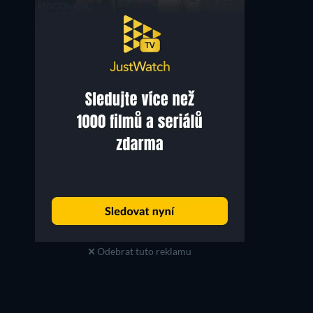
Rita Moreno
Jack Weston
Claudia Zimmer
Danny Zimmer
Odebrat tuto reklamu