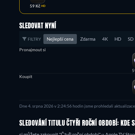
59 Kč
HD
SLEDOVAT NYNÍ
Nejlepší cena
Zdarma
4K
HD
SD
FILTRY
Pronajmout si
5
Koupit
Dne 4. srpna 2026 v 2:24:56 hodin jsme prohledali aktualizac
SLEDOVÁNÍ TITULU ČTYŘI ROČNÍ OBDOBÍ: KDE 
si můžete zakoupit "Čtyři roční období" u Apple TV Store 