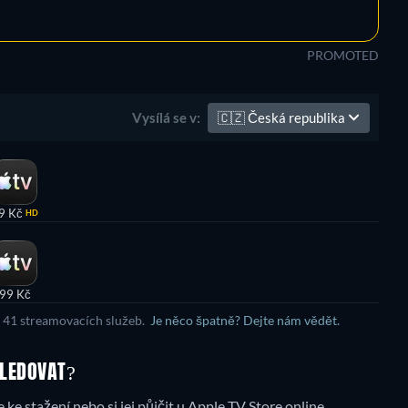
PROMOTED
🇨🇿
Česká republika
Vysílá se v:
9 Kč
HD
99 Kč
e 41 streamovacích služeb.
Je něco špatně? Dejte nám vědět.
SLEDOVAT?
ke stažení nebo si jej půjčit u Apple TV Store online.