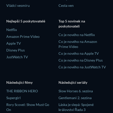
Vládci vesmíru
Cesta ven
Nejlepší 5 poskytovatelé
Top 5 novinek na
poskytovateli
Netflix
Co je nového na Netflix
Amazon Prime Video
Co je nového na Amazon
Apple TV
Prime Video
Disney Plus
Co je nového na Apple TV
JustWatch TV
Co je nového na Disney Plus
Co je nového na JustWatch TV
Následující filmy
Následující seriály
THE RIBBON HERO
Slow Horses 6. sezóna
Supergirl
Gentlemani 2. sezóna
Rory Scovel: Show Must Go
Láska je slepá: Spojené
On
království Řada 3