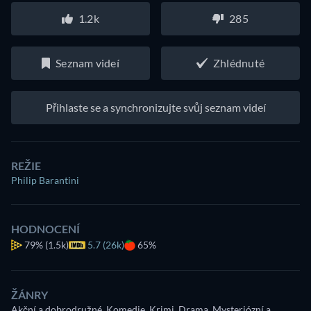
1.2k
285
Seznam videí
Zhlédnuté
Přihlaste se a synchronizujte svůj seznam videí
REŽIE
Philip Barantini
HODNOCENÍ
79%
(1.5k)
5.7 (26k)
65%
ŽÁNRY
Akční a dobrodružné, Komedie, Krimi, Drama, Mysteriózní a