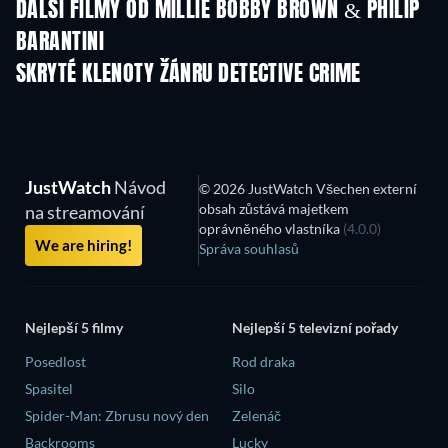
DALŠÍ FILMY OD MILLIE BOBBY BROWN & PHILIP
BARANTINI
SKRYTÉ KLENOTY ŽÁNRU DETECTIVE CRIME
TV
JustWatch
Návod
© 2026 JustWatch Všechen externí
obsah zůstává majetkem
na streamování
oprávněného vlastníka
(4.0.0)
We are hiring!
Správa souhlasů
Nejlepší 5 filmy
Nejlepší 5 televizní pořady
Posedlost
Rod draka
Spasitel
Silo
Spider-Man: Zbrusu nový den
Zelenáč
Backrooms
Lucky