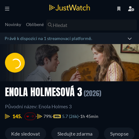
Novinky
Oblíbené
Právě k dispozici na 1 streamovací platformě.
ENOLA HOLMESOVÁ 3
(2026)
Původní název: Enola Holmes 3
145.
79%
5.7 (26k)
1h 45min
-9
Kde sledovat
Sledujte zdarma
Synopse