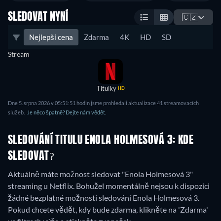
SLEDOVAT NYNÍ
🇨🇿
Nejlepší cena
Zdarma
4K
HD
SD
Stream
Titulky
HD
Dne
5. srpna 2026
v
05:51:51
hodin jsme prohledali aktualizace
41
streamovacích
služeb.
Je něco špatně? Dejte nám vědět.
SLEDOVÁNÍ TITULU ENOLA HOLMESOVÁ 3: KDE
SLEDOVAT?
Aktuálně máte možnost sledovat "Enola Holmesová 3"
streaming u Netflix.
Bohužel momentálně nejsou k dispozici
žádné bezplatné možnosti sledování Enola Holmesová 3.
Pokud chcete vědět, kdy bude zdarma, klikněte na 'Zdarma'