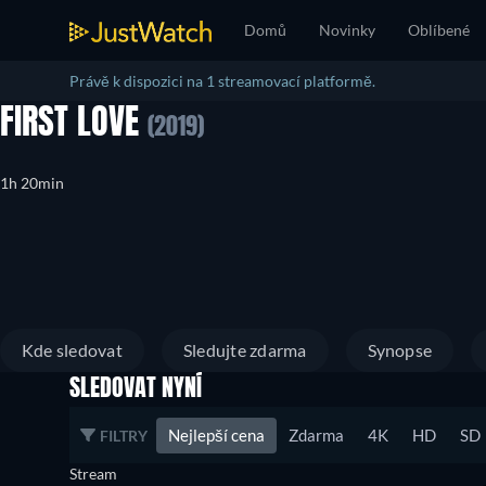
Domů
Novinky
Oblíbené
Právě k dispozici na 1 streamovací platformě.
FIRST LOVE
(2019)
1h 20min
Kde sledovat
Sledujte zdarma
Synopse
SLEDOVAT NYNÍ
Nejlepší cena
Zdarma
4K
HD
SD
FILTRY
Stream