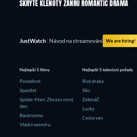
SKRYTÉ KLENOTY ŽÁNRU ROMANTIC DRAMA
TV
JustWatch
|
Návod na streamování
We are hiring!
Nejlepší 5 filmy
Nejlepší 5 televizní pořady
Posedlost
Rod draka
Spasitel
Silo
Spider-Man: Zbrusu nový
Zelenáč
den
Lucky
Backrooms
Cesta ven
Vládci vesmíru