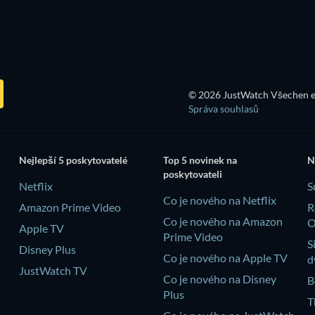
TV
© 2026 JustWatch Všechen e
Správa souhlasů
Nejlepší 5 poskytovatelé
Top 5 novinek na
N
poskytovateli
Netflix
S
Co je nového na Netflix
Amazon Prime Video
R
Co je nového na Amazon
Apple TV
Prime Video
S
Disney Plus
Co je nového na Apple TV
d
JustWatch TV
Co je nového na Disney
B
Plus
T