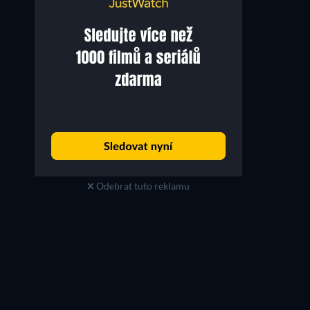
Adam Huber
Miles Platt
Odebrat tuto reklamu