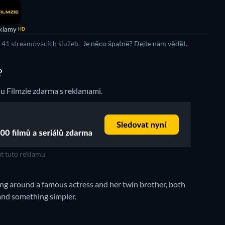
klamy
HD
e 41 streamovacích služeb.
Je něco špatně? Dejte nám vědět.
?
u Filmzie zdarma s reklamami.
t tuto reklamu
ing around a famous actress and her twin brother, both
, and something simpler.