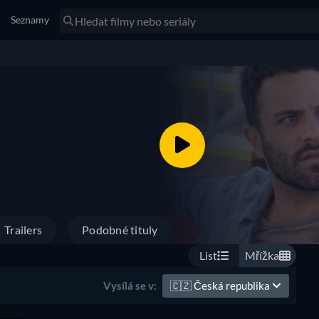
Seznamy
Trailers
Podobné tituly
List
Mřížka
🇨🇿
Česká republika
Vysílá se v: