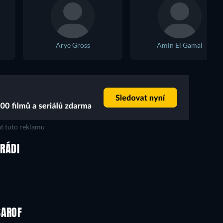
Arye Gross
Amin El Gamal
t tuto reklamu
 RÁDI
SAROF