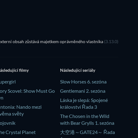
TV
xterní obsah zůstává majetkem oprávněného vlastníka
(3.13.0)
ásledující filmy
Následující seriály
upergirl
Slow Horses 6. sezóna
ory Scovel: Show Must Go
Gentlemani 2. sezóna
On
Láska je slepá: Spojené
intonia: Nando mezi
království Řada 3
věma světy
The Chosen in the Wild
ojovnik
with Bear Grylls 1. sezóna
he Crystal Planet
大空港～GATE24～ Řada