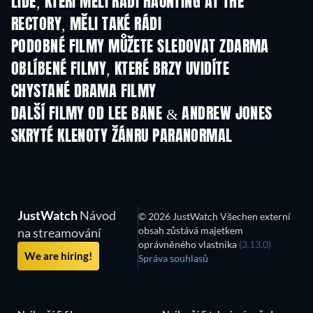
LIDÉ, KTEŘÍ MĚLI RÁDI HAUNTING AT THE
RECTORY, MĚLI TAKÉ RÁDI
PODOBNÉ FILMY MŮŽETE SLEDOVAT ZDARMA
OBLÍBENÉ FILMY, KTERÉ BRZY UVIDÍTE
CHYSTANÉ DRAMA FILMY
DALŠÍ FILMY OD LEE BANE & ANDREW JONES
SKRYTÉ KLENOTY ŽÁNRU PARANORMAL
JustWatch
Návod
© 2026 JustWatch Všechen externí
obsah zůstává majetkem
na streamování
oprávněného vlastníka
(3.13.0)
We are hiring!
Správa souhlasů