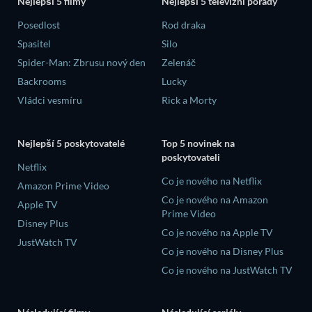
Nejlepší 5 filmy
Nejlepší 5 televizní pořady
Posedlost
Rod draka
Spasitel
Silo
Spider-Man: Zbrusu nový den
Zelenáč
Backrooms
Lucky
Vládci vesmíru
Rick a Morty
Nejlepší 5 poskytovatelé
Top 5 novinek na
poskytovateli
Netflix
Co je nového na Netflix
Amazon Prime Video
Co je nového na Amazon
Apple TV
Prime Video
Disney Plus
Co je nového na Apple TV
JustWatch TV
Co je nového na Disney Plus
Co je nového na JustWatch TV