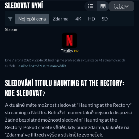
SLEDOVAT NYNÍ
🇨🇿
Nejlepší cena
Zdarma
4K
HD
SD
Stream
Titulky
HD
Dne 7. srpna 2026 v 22:46:01 hodin jsme prohledali aktualizace 41 streamovacích
služeb.
Je něco špatně? Dejte nám vědět.
SLEDOVÁNÍ TITULU HAUNTING AT THE RECTORY:
KDE SLEDOVAT?
Aktuálně máte možnost sledovat "Haunting at the Rectory"
streaming u Netflix.
Bohužel momentálně nejsou k dispozici
žádné bezplatné možnosti sledování Haunting at the
Rectory. Pokud chcete vědět, kdy bude zdarma, klikněte na
'Zdarma' ve filtrech výše a stiskněte zvoneček.