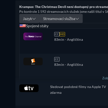
Krampus: The Christmas Devil není dostupný pro streamo
Po kontrole 1 592 streamovacích služeb jsme našli titul v 1
Jazyk
Streamovací služba
Spojené státy
CC
HD
83min
- Angličtina
CC
83min
- Angličtina
Zob
Sledovat podobné filmy na Apple TV
Brazílie
zdarma