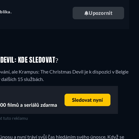
blika.
Upozornit
DEVIL: KDE SLEDOVAT?
ní, ale Krampus: The Christmas Devil je k dispozici v Belgie
dalších 15 službách.
t tuto reklamu
tí únosu a nyní tráví svůj čas hledáním svého únosce. Když se