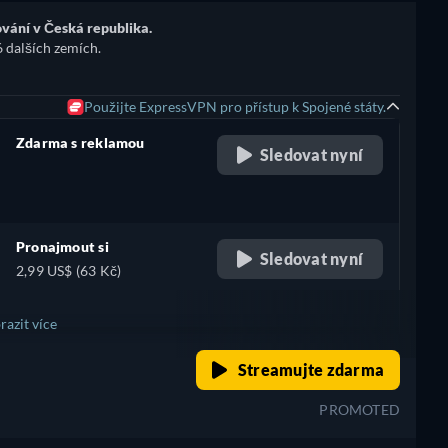
vání v Česká republika.
6 dalších zemích.
Použijte ExpressVPN pro přístup k Spojené státy.
Zdarma s reklamou
Sledovat nyní
retail price
Pronajmout si
Sledovat nyní
2,99 US$ (63 Kč)
razit více
retail price
Streamujte zdarma
+ 1
PROMOTED