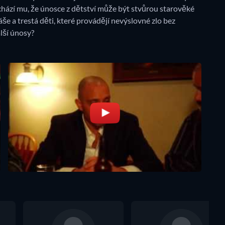
ochází mu, že únosce z dětství může být stvůrou starověké
še a trestá děti, které provádějí nevýslovné zlo bez
lší únosy?