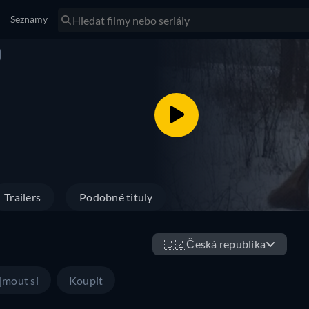
Seznamy
)
Trailers
Podobné tituly
🇨🇿
Česká republika
jmout si
Koupit