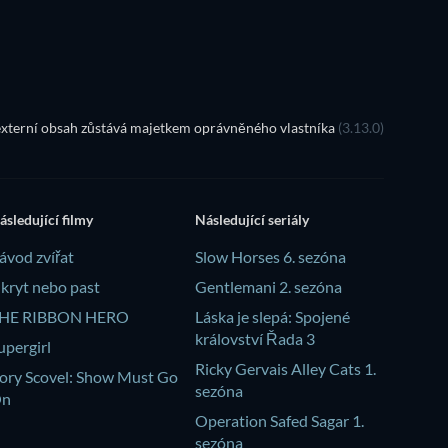
xterní obsah zůstává majetkem oprávněného vlastníka
(3.13.0)
ásledující filmy
Následující seriály
ávod zvířat
Slow Horses 6. sezóna
kryt nebo past
Gentlemani 2. sezóna
HE RIBBON HERO
Láska je slepá: Spojené
království Řada 3
upergirl
Ricky Gervais Alley Cats 1.
ory Scovel: Show Must Go
sezóna
On
Operation Safed Sagar 1.
sezóna