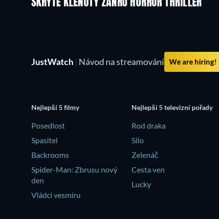
SKRYTÉ KLENOTY ŽÁNRU HORROR THRILLER
JustWatch
|
Návod na streamování
We are hiring!
Nejlepší 5 filmy
Nejlepší 5 televizní pořady
Posedlost
Rod draka
Spasitel
Silo
Backrooms
Zelenáč
Spider-Man: Zbrusu nový
Cesta ven
den
Lucky
Vládci vesmíru