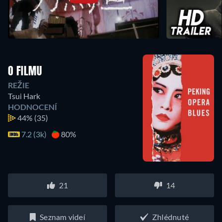
O FILMU
REŽIE
Tsui Hark
HODNOCENÍ
44%
(35)
7.2 (3k)
80%
21
14
Seznam videí
Zhlédnuté