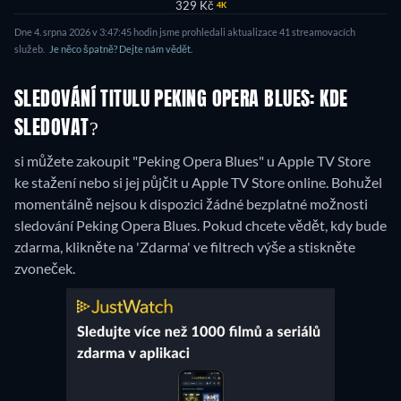
329 Kč
4K
Dne 4. srpna 2026 v 3:47:45 hodin jsme prohledali aktualizace 41 streamovacích
služeb.
Je něco špatně? Dejte nám vědět.
SLEDOVÁNÍ TITULU PEKING OPERA BLUES: KDE
SLEDOVAT?
si můžete zakoupit "Peking Opera Blues" u Apple TV Store
ke stažení nebo si jej půjčit u Apple TV Store online.
Bohužel
momentálně nejsou k dispozici žádné bezplatné možnosti
sledování Peking Opera Blues. Pokud chcete vědět, kdy bude
zdarma, klikněte na 'Zdarma' ve filtrech výše a stiskněte
zvoneček.