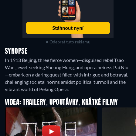
Odebrat tuto reklamu
SYNOPSE
In 1913 Beijing, three fierce women—disguised rebel Tsao
Wan, jewel-seeking Sheung Hung, and opera heiress Pai Niu
—embark on a daring quest filled with intrigue and betrayal,
challenging societal norms amidst political turmoil and the
vibrant world of Peking Opera.
VIDEA: TRAILERY, UPOUTÁVKY, KRÁTKÉ FILMY