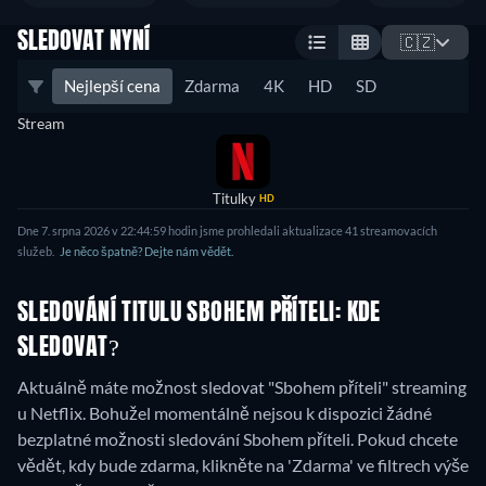
SLEDOVAT NYNÍ
🇨🇿
Nejlepší cena
Zdarma
4K
HD
SD
Stream
Titulky
HD
Dne 7. srpna 2026 v 22:44:59 hodin jsme prohledali aktualizace 41 streamovacích
služeb.
Je něco špatně? Dejte nám vědět.
SLEDOVÁNÍ TITULU SBOHEM PŘÍTELI: KDE
SLEDOVAT?
Aktuálně máte možnost sledovat "Sbohem příteli" streaming
u Netflix.
Bohužel momentálně nejsou k dispozici žádné
bezplatné možnosti sledování Sbohem příteli. Pokud chcete
vědět, kdy bude zdarma, klikněte na 'Zdarma' ve filtrech výše