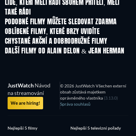
LIDÉ, KTEŘÍ MĚLI RÁDI SBOHEM PŘÍTELI, MĚLI
TAKÉ RÁDI
PODOBNÉ FILMY MŮŽETE SLEDOVAT ZDARMA
OBLÍBENÉ FILMY, KTERÉ BRZY UVIDÍTE
CHYSTANÉ AKČNÍ A DOBRODRUŽNÉ FILMY
DALŠÍ FILMY OD ALAIN DELON & JEAN HERMAN
JustWatch
Návod
© 2026 JustWatch Všechen externí
obsah zůstává majetkem
na streamování
oprávněného vlastníka
(3.13.0)
We are hiring!
Správa souhlasů
Nejlepší 5 filmy
Nejlepší 5 televizní pořady