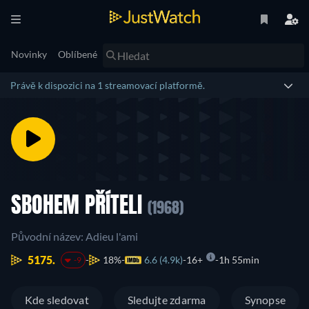
Novinky
Oblíbené
Právě k dispozici na 1 streamovací platformě.
SBOHEM PŘÍTELI
(1968)
Původní název: Adieu l'ami
5175.
18%
6.6 (4.9k)
16+
1h 55min
-9
Kde sledovat
Sledujte zdarma
Synopse