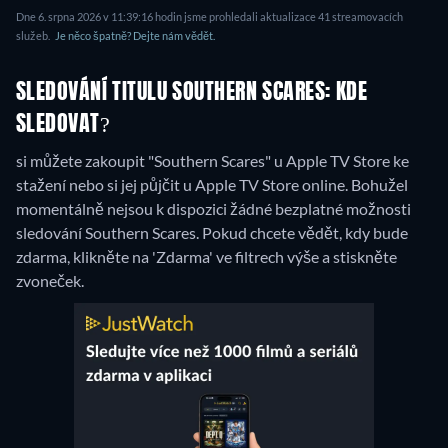
Dne 6. srpna 2026 v 11:39:16 hodin jsme prohledali aktualizace 41 streamovacích
služeb.
Je něco špatně? Dejte nám vědět.
SLEDOVÁNÍ TITULU SOUTHERN SCARES: KDE
SLEDOVAT?
si můžete zakoupit "Southern Scares" u Apple TV Store ke
stažení nebo si jej půjčit u Apple TV Store online.
Bohužel
momentálně nejsou k dispozici žádné bezplatné možnosti
sledování Southern Scares. Pokud chcete vědět, kdy bude
zdarma, klikněte na 'Zdarma' ve filtrech výše a stiskněte
zvoneček.