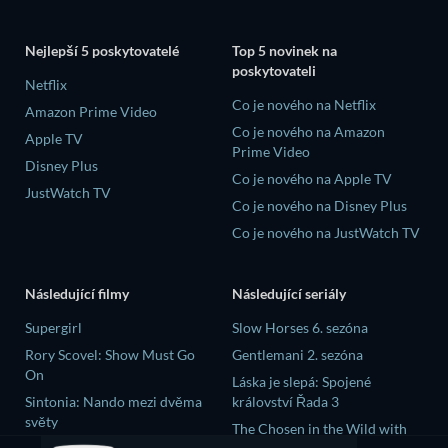
Nejlepší 5 poskytovatelé
Top 5 novinek na
poskytovateli
Netflix
Co je nového na Netflix
Amazon Prime Video
Co je nového na Amazon
Apple TV
Prime Video
Disney Plus
Co je nového na Apple TV
JustWatch TV
Co je nového na Disney Plus
Co je nového na JustWatch TV
Následující filmy
Následující seriály
Supergirl
Slow Horses 6. sezóna
Rory Scovel: Show Must Go
Gentlemani 2. sezóna
On
Láska je slepá: Spojené
Sintonia: Nando mezi dvěma
království Řada 3
světy
The Chosen in the Wild with