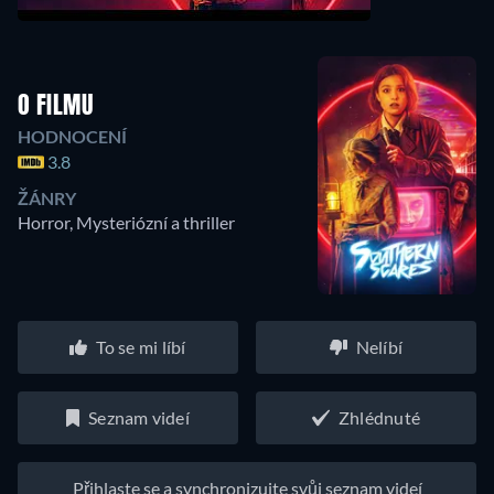
O FILMU
HODNOCENÍ
3.8
ŽÁNRY
Horror, Mysteriózní a thriller
To se mi líbí
Nelíbí
Seznam videí
Zhlédnuté
Přihlaste se a synchronizujte svůj seznam videí