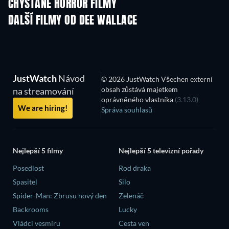
CHYSTANÉ HORROR FILMY
DALŠÍ FILMY OD DEE WALLACE
JustWatch
Návod
© 2026 JustWatch Všechen externí
obsah zůstává majetkem
na streamování
oprávněného vlastníka
(3.13.0)
We are hiring!
Správa souhlasů
Nejlepší 5 filmy
Nejlepší 5 televizní pořady
Posedlost
Rod draka
Spasitel
Silo
Spider-Man: Zbrusu nový den
Zelenáč
Backrooms
Lucky
Vládci vesmíru
Cesta ven