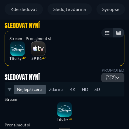
Kde sledovat
Sledujte zdarma
Synopse
SLEDOVAT NYNÍ
Stream
Pronajmout si
Titulky
59 Kč
4K
4K
PROMOTED
SLEDOVAT NYNÍ
🇨🇿
Nejlepší cena
Zdarma
4K
HD
SD
Stream
Titulky
4K
Pronajmout si