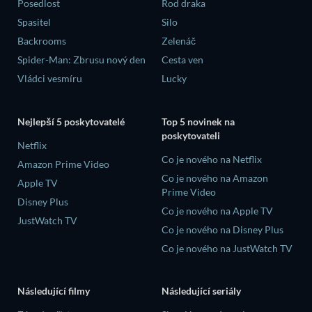
Posedlost
Rod draka
Spasitel
Silo
Backrooms
Zelenáč
Spider-Man: Zbrusu nový den
Cesta ven
Vládci vesmíru
Lucky
Nejlepší 5 poskytovatelé
Top 5 novinek na
poskytovateli
Netflix
Co je nového na Netflix
Amazon Prime Video
Co je nového na Amazon
Apple TV
Prime Video
Disney Plus
Co je nového na Apple TV
JustWatch TV
Co je nového na Disney Plus
Co je nového na JustWatch TV
Následující filmy
Následující seriály