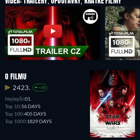
VIDEA: TRAILERY, UPOUTÁVKY, KRÁTKÉ FILMY
O FILMU
2423.
+28
Nejlepší:
01.
Top 10:
56 DAYS
Top 100:
405 DAYS
Top 1000:
1829 DAYS