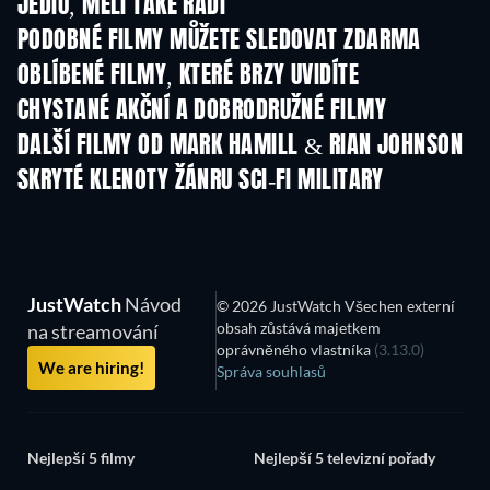
JEDIŮ, MĚLI TAKÉ RÁDI
PODOBNÉ FILMY MŮŽETE SLEDOVAT ZDARMA
OBLÍBENÉ FILMY, KTERÉ BRZY UVIDÍTE
CHYSTANÉ AKČNÍ A DOBRODRUŽNÉ FILMY
DALŠÍ FILMY OD MARK HAMILL & RIAN JOHNSON
SKRYTÉ KLENOTY ŽÁNRU SCI-FI MILITARY
TV
TV
JustWatch
Návod
© 2026 JustWatch Všechen externí
obsah zůstává majetkem
na streamování
oprávněného vlastníka
(3.13.0)
We are hiring!
Správa souhlasů
Nejlepší 5 filmy
Nejlepší 5 televizní pořady