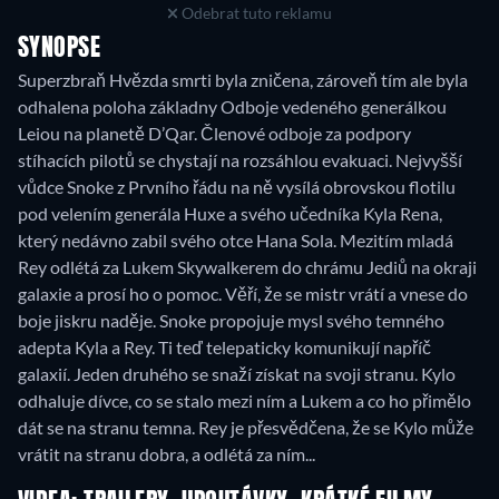
Odebrat tuto reklamu
SYNOPSE
Superzbraň Hvězda smrti byla zničena, zároveň tím ale byla
odhalena poloha základny Odboje vedeného generálkou
Leiou na planetě D’Qar. Členové odboje za podpory
stíhacích pilotů se chystají na rozsáhlou evakuaci. Nejvyšší
vůdce Snoke z Prvního řádu na ně vysílá obrovskou flotilu
pod velením generála Huxe a svého učedníka Kyla Rena,
který nedávno zabil svého otce Hana Sola. Mezitím mladá
Rey odlétá za Lukem Skywalkerem do chrámu Jediů na okraji
galaxie a prosí ho o pomoc. Věří, že se mistr vrátí a vnese do
boje jiskru naděje. Snoke propojuje mysl svého temného
adepta Kyla a Rey. Ti teď telepaticky komunikují napříč
galaxií. Jeden druhého se snaží získat na svoji stranu. Kylo
odhaluje dívce, co se stalo mezi ním a Lukem a co ho přimělo
dát se na stranu temna. Rey je přesvědčena, že se Kylo může
vrátit na stranu dobra, a odlétá za ním...