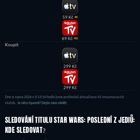
59 Kč
4K
69 Kč
HD
Koupit
299 Kč
299 Kč
Dne 6. srpna 2026 v 0:13:56 hodin jsme prohledali aktualizace 41 streamovacích
služeb.
Je něco špatně? Dejte nám vědět.
SLEDOVÁNÍ TITULU STAR WARS: POSLEDNÍ Z JEDIŮ:
KDE SLEDOVAT?