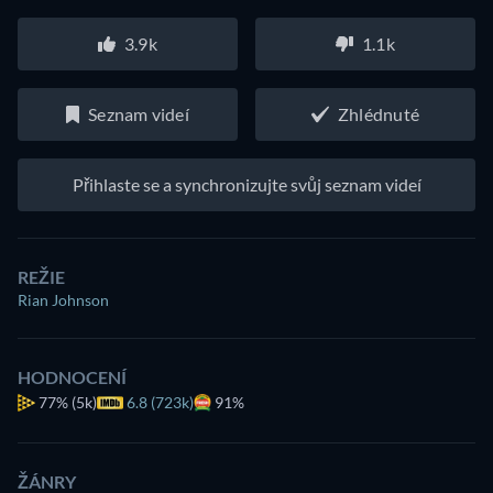
3.9k
1.1k
Seznam videí
Zhlédnuté
Přihlaste se a synchronizujte svůj seznam videí
REŽIE
Rian Johnson
HODNOCENÍ
77%
(5k)
6.8 (723k)
91%
ŽÁNRY