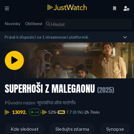
Novinky
Oblíbené
Právě k dispozici na 1 streamovací platformě.
SUPERHOŠI Z MALEGAONU
(2025)
Původní název: सुपरबॉय्ज़ ऑफ मालेगाँव
13092.
52%
7.7 (8.9k)
2h 7min
+4
Kde sledovat
Sledujte zdarma
Synopse