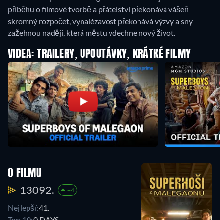
příběhu o filmové tvorbě a přátelství překonává vášeň
skromný rozpočet, vynalézavost překonává výzvy a sny
zažehnou naději, která městu vdechne nový život.
VIDEA: TRAILERY, UPOUTÁVKY, KRÁTKÉ FILMY
O FILMU
13092.
+4
Nejlepší:
41.
Top 10:
0 DAYS