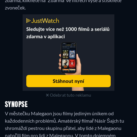
zdarma, klikněte na 'Zdarma' ve filtrech výše a stiskněte
zvoneček.
Odebrat tuto reklamu
SYNOPSE
V městečku Malegaon jsou filmy jediným únikem od
každodenních problémů. Amatérský filmař Násir Šajch tu
shromáždí pestrou skupinu přátel, aby lidé z Malegaonu
natočili film pro lidi z Malegaonu. V tomto dojemném