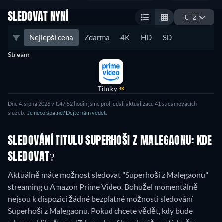
SLEDOVAT NYNÍ
🇨🇿
Nejlepší cena
Zdarma
4K
HD
SD
Stream
Titulky
4K
Dne 4. srpna 2026 v 1:47:52 hodin jsme prohledali aktualizace 41 streamovacích
služeb.
Je něco špatně? Dejte nám vědět.
SLEDOVÁNÍ TITULU SUPERHOŠI Z MALEGAONU: KDE
SLEDOVAT?
Aktuálně máte možnost sledovat "Superhoši z Malegaonu"
streaming u Amazon Prime Video.
Bohužel momentálně
nejsou k dispozici žádné bezplatné možnosti sledování
Superhoši z Malegaonu. Pokud chcete vědět, kdy bude