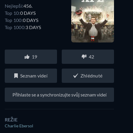
Nejlepší:
456.
Top 10:
0 DAYS
Top 100:
0 DAYS
Top 1000:
3 DAYS
19
42
Seznam videí
Zhlédnuté
Přihlaste se a synchronizujte svůj seznam videí
REŽIE
Charlie Ebersol