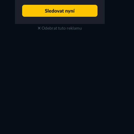
Jonathan Coachman
Matt Vasgersian
Himself
Himself
Odebrat tuto reklamu