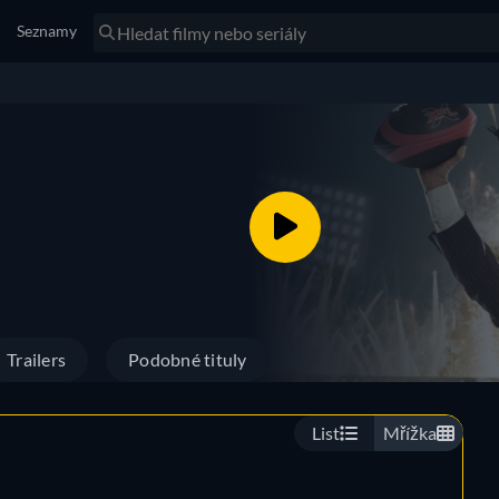
Seznamy
Trailers
Podobné tituly
List
Mřížka