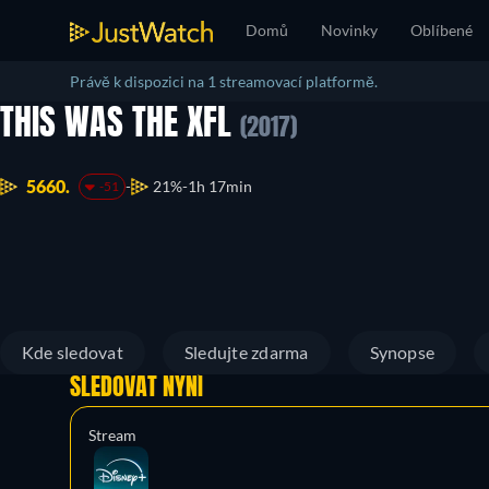
Domů
Novinky
Oblíbené
Právě k dispozici na 1 streamovací platformě.
THIS WAS THE XFL
(2017)
5660.
21%
1h 17min
-51
Kde sledovat
Sledujte zdarma
Synopse
SLEDOVAT NYNÍ
Stream