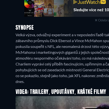
Odebra
SYNOPSE
Velká výzva, odvážný experiment a v neposlední řadě tak
zábavního průmyslu Dick Ebersol a Vince McMahon spust
pokusila soupeřit s NFL, ale neomalená drzost této výz
McMahona i marketingových gigantů z jejich společností 
atmosféru nesporného očekávání toho, co má následovat
Charliem vypráví celý příběh fascinujícím, upřímným a 
pohybujících se od zasedacích místností General Electric
co se pokazilo, stejně jako toho, jak XFL nakonec změni
dnes.
VIDEA: TRAILERY, UPOUTÁVKY, KRÁTKÉ FILMY