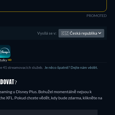
PROMOTED
🇨🇿
Česká republika
Vysílá se v:
tulky
HD
ce 41 streamovacích služeb.
Je něco špatně? Dejte nám vědět.
LEDOVAT?
eaming u Disney Plus.
Bohužel momentálně nejsou k
the XFL. Pokud chcete vědět, kdy bude zdarma, klikněte na