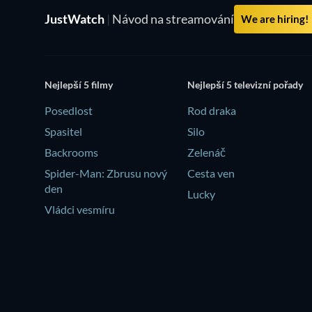
JustWatch
|
Návod na streamování
We are hiring!
Nejlepší 5 filmy
Nejlepší 5 televizní pořady
Posedlost
Rod draka
Spasitel
Silo
Backrooms
Zelenáč
Spider-Man: Zbrusu nový
Cesta ven
den
Lucky
Vládci vesmíru