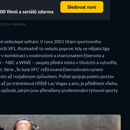
t tuto reklamu
é velkolepé selhání. V roce 2001 titáni sportovního
ili XFL. Rozhodně to nebylo poprvé, kdy se nějaká liga
vy v kombinaci s osobnostmi a charismatem Ebersola a
–⁠ NBC a WWE – zaujaly přední místo v titulcích a vytvořily
. Série „To byla XFL“ režírovaná Ebersolovým synem
často až rozjařeným způsobem. Pořad spojuje paletu postav
 až po tréninková hřiště Las Vegas a ano, je příběhem všeho,
la způsob, jakým jsou přenášeny profesionální týmové sporty