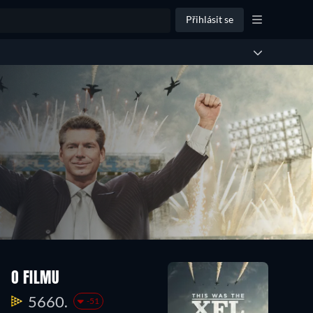
Přihlásit se
O FILMU
5660.
-51