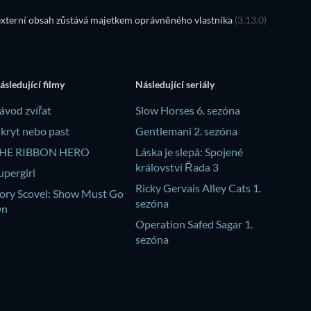
xterní obsah zůstává majetkem oprávněného vlastníka
(3.13.0)
ásledující filmy
Následující seriály
ávod zvířat
Slow Horses 6. sezóna
kryt nebo past
Gentlemani 2. sezóna
HE RIBBON HERO
Láska je slepá: Spojené
království Řada 3
upergirl
Ricky Gervais Alley Cats 1.
ory Scovel: Show Must Go
sezóna
On
Operation Safed Sagar 1.
sezóna