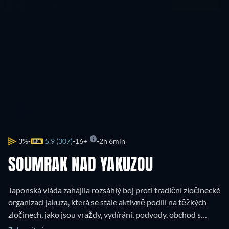
3%
5.9 (307)
16+
2h 6min
SOUMRAK NAD YAKUZOU
Japonská vláda zahájila rozsáhlý boj proti tradiční zločinecké
organizaci jakuza, která se stále aktivně podílí na těžkých
zločinech, jako jsou vraždy, vydírání, podvody, obchod s
drogami, ale i v oblasti hazardních her. Tento dokument se