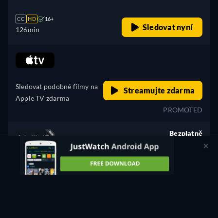
CC
HD
16+
Sledovat nyní
126min
retail price
Sledovat podobné filmy na
Streamujte zdarma
Apple TV zdarma
PROMOTED
Bezplatně
retail price
CC
HD
16+
Sledovat nyní
126min
Nenašli jste, co jste hledali?