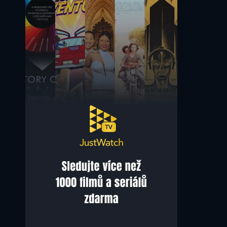
Raí
Carlos Alberto Parreira
Self
Self