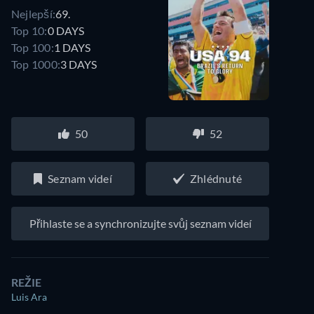
Nejlepší:
69.
Top 10:
0 DAYS
Top 100:
1 DAYS
Top 1000:
3 DAYS
50
52
Seznam videí
Zhlédnuté
Přihlaste se a synchronizujte svůj seznam videí
REŽIE
Luis Ara