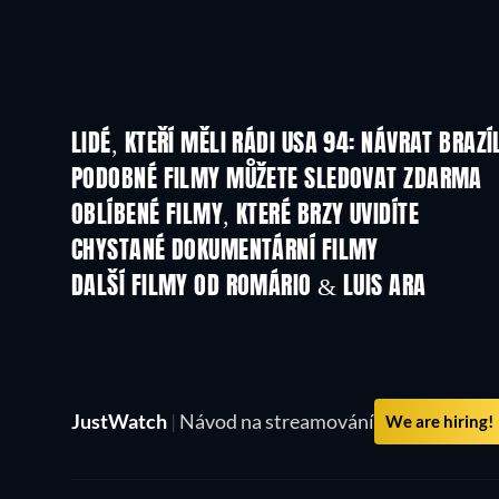
LIDÉ, KTEŘÍ MĚLI RÁDI USA 94: NÁVRAT BRAZÍ
TV
PODOBNÉ FILMY MŮŽETE SLEDOVAT ZDARMA
OBLÍBENÉ FILMY, KTERÉ BRZY UVIDÍTE
CHYSTANÉ DOKUMENTÁRNÍ FILMY
DALŠÍ FILMY OD ROMÁRIO & LUIS ARA
JustWatch
|
Návod na streamování
We are hiring!