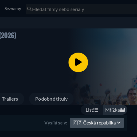
Seznamy
(2026)
Trailers
Podobné tituly
List
Mřížka
🇨🇿
Česká republika
Vysílá se v: