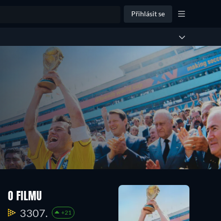
Přihlásit se
O FILMU
3307.
+21