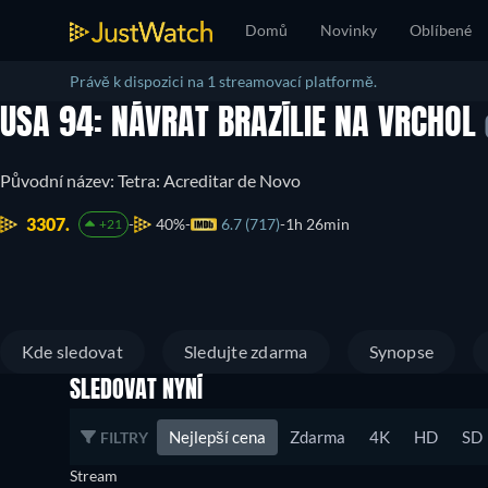
Domů
Novinky
Oblíbené
Právě k dispozici na 1 streamovací platformě.
USA 94: NÁVRAT BRAZÍLIE NA VRCHOL
Původní název: Tetra: Acreditar de Novo
3307.
40%
6.7 (717)
1h 26min
+21
Kde sledovat
Sledujte zdarma
Synopse
SLEDOVAT NYNÍ
Nejlepší cena
Zdarma
4K
HD
SD
FILTRY
Stream