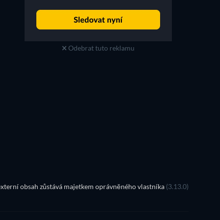
Odebrat tuto reklamu
TV
xterní obsah zůstává majetkem oprávněného vlastníka
(3.13.0)