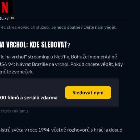
tulky
HD
e 41 streamovacích služeb.
Je něco špatně? Dejte nám vědět.
 NA VRCHOL: KDE SLEDOVAT?
e na vrchol" streaming u Netflix.
Bohužel momentálně
SA 94: Návrat Brazílie na vrchol. Pokud chcete vědět, kdy
skněte zvoneček.
t tuto reklamu
mistrů světa v roce 1994, včetně rozhovorů s hráči a dosud