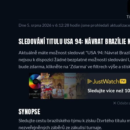
Ti
Dne 5. srpna 2026 v 6:12:28 hodin jsme prohledali aktualizac
SLEDOVÁNÍ TITULU USA 94: NÁVRAT BRAZÍLIE
Aktuálně máte možnost sledovat "USA 94: Návrat Brazíli
nejsou k dispozici žádné bezplatné možnosti sledování U
bude zdarma, klikněte na 'Zdarma' ve filtrech výše a sti
Odebra
SYNOPSE
Sledujte cestu brazilského týmu k zisku čtvrtého titulu 
nezveřejněných záběrů ze zákulisí turnaje.