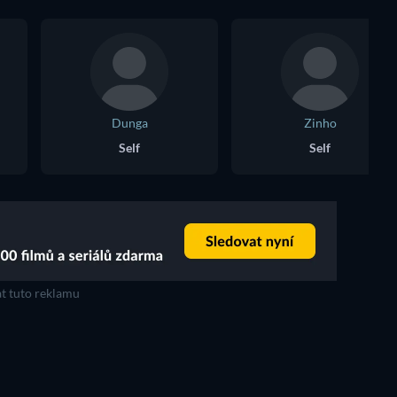
Dunga
Zinho
Self
Self
t tuto reklamu