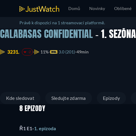
Domů
Novinky
Oblíbené
Právě k dispozici na 1 streamovací platformě.
CALABASAS CONFIDENTIAL
- 1. SEZÓN
3231.
11%
3.0 (201)
49min
-2
Kde sledovat
Sledujte zdarma
Epizody
8 EPIZODY
Ř1 E1
-
1. epizoda