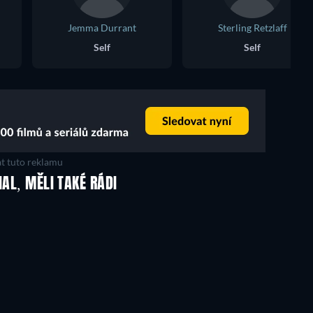
Jemma Durrant
Sterling Retzlaff
Self
Self
t tuto reklamu
IAL, MĚLI TAKÉ RÁDI
TV
TV
TV
TV
TV
TV
Řada 1
Řada 1
TV
TV