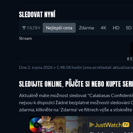
SLEDOVAT NYNÍ
Nejlepší cena
Zdarma
4K
HD
SD
FILTRY
Stream
8 E
Dne 2. srpna 2026 v 1:48:58 hodin jsme prohledali aktualizac
SLEDUJTE ONLINE, PŮJČTE SI NEBO KUPTE SER
Aktuálně máte možnost sledovat "Calabasas Confidential
nejsou k dispozici žádné bezplatné možnosti sledování 
zdarma, klikněte na 'Zdarma' ve filtrech výše a stisknět