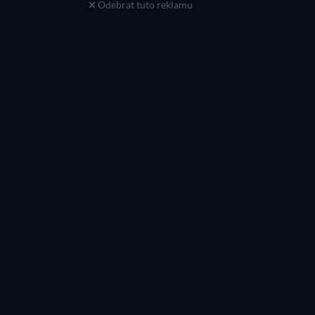
Odebrat tuto reklamu
Raine Michaels
Preston Pippen
Self
Self
TV
TV
TV
TV
TV
TV
Řada 1
Řada 1
TV
TV