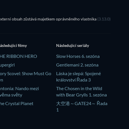
xterní obsah zůstává majetkem oprávněného vlastníka
(3.13.0)
ásledující filmy
Následující seriály
HE RIBBON HERO
Slow Horses 6. sezóna
upergirl
Gentlemani 2. sezóna
ory Scovel: Show Must Go
Láska je slepá: Spojené
On
království Řada 3
intonia: Nando mezi
The Chosen in the Wild
věma světy
with Bear Grylls 1. sezóna
he Crystal Planet
大空港～GATE24～ Řada
1