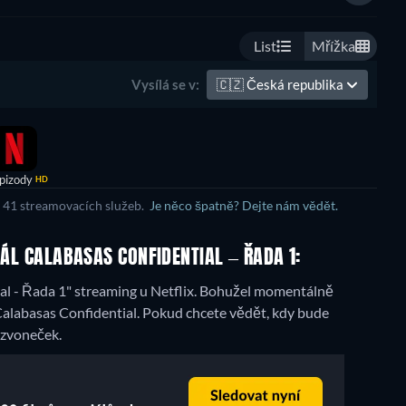
List
Mřížka
🇨🇿
Česká republika
Vysílá se v:
pizody
HD
e 41 streamovacích služeb.
Je něco špatně? Dejte nám vědět.
IÁL CALABASAS CONFIDENTIAL – ŘADA 1:
 - Řada 1" streaming u Netflix.
Bohužel momentálně
Calabasas Confidential. Pokud chcete vědět, kdy bude
e zvoneček.