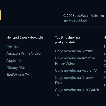
© 2026 JustWatch Všechen e
Správa souhlasů
Nejlepší 5 poskytovatelé
Top 5 novinek na
N
poskytovateli
Netflix
T
Co je nového na Netflix
Amazon Prime Video
S
Co je nového na Amazon
Apple TV
R
Prime Video
Disney Plus
Co je nového na Apple TV
S
JustWatch TV
Co je nového na Disney
d
Plus
T
Co je nového na JustWatch
TV