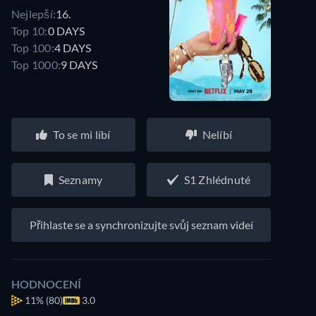
Nejlepší:
16.
Top 10:
0 DAYS
Top 100:
4 DAYS
Top 1000:
9 DAYS
To se mi líbí
Nelíbí
Seznamy
S1 Zhlédnuté
Přihlaste se a synchronizujte svůj seznam videí
HODNOCENÍ
11%
(80)
3.0