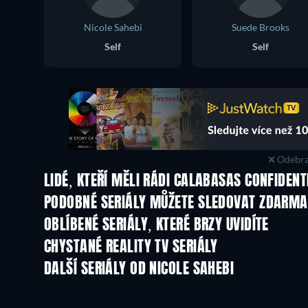
Nicole Sahebi
Suede Brooks
Self
Self
Odebra
LIDÉ, KTEŘÍ MĚLI RÁDI CALABASAS CONFIDENT
TV
TV
PODOBNÉ SERIÁLY MŮŽETE SLEDOVAT ZDARMA
TV
TV
OBLÍBENÉ SERIÁLY, KTERÉ BRZY UVIDÍTE
TV
TV
CHYSTANÉ REALITY TV SERIÁLY
Řada 3
Řada 1
DALŠÍ SERIÁLY OD NICOLE SAHEBI
TV
TV