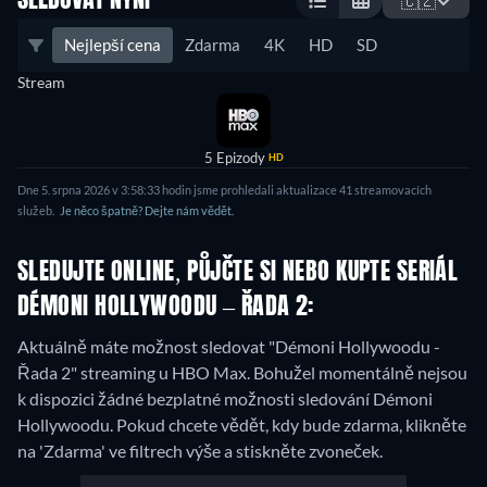
SLEDOVAT NYNÍ
🇨🇿
Nejlepší cena
Zdarma
4K
HD
SD
Stream
5 Epizody
HD
Dne 5. srpna 2026 v 3:58:33 hodin jsme prohledali aktualizace 41 streamovacích
služeb.
Je něco špatně? Dejte nám vědět.
SLEDUJTE ONLINE, PŮJČTE SI NEBO KUPTE SERIÁL
DÉMONI HOLLYWOODU – ŘADA 2:
Aktuálně máte možnost sledovat "Démoni Hollywoodu -
Řada 2" streaming u HBO Max.
Bohužel momentálně nejsou
k dispozici žádné bezplatné možnosti sledování Démoni
Hollywoodu. Pokud chcete vědět, kdy bude zdarma, klikněte
na 'Zdarma' ve filtrech výše a stiskněte zvoneček.