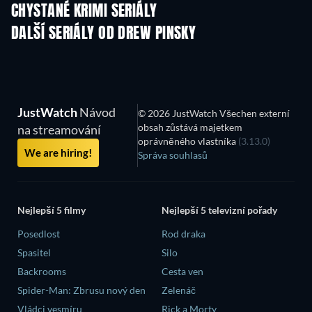
CHYSTANÉ KRIMI SERIÁLY
Řada 6
Řada 2
Řa
DALŠÍ SERIÁLY OD DREW PINSKY
TV
TV
JustWatch
Návod
© 2026 JustWatch Všechen externí
obsah zůstává majetkem
na streamování
oprávněného vlastníka
(3.13.0)
We are hiring!
Správa souhlasů
Nejlepší 5 filmy
Nejlepší 5 televizní pořady
Posedlost
Rod draka
Spasitel
Silo
Backrooms
Cesta ven
Spider-Man: Zbrusu nový den
Zelenáč
Vládci vesmíru
Rick a Morty