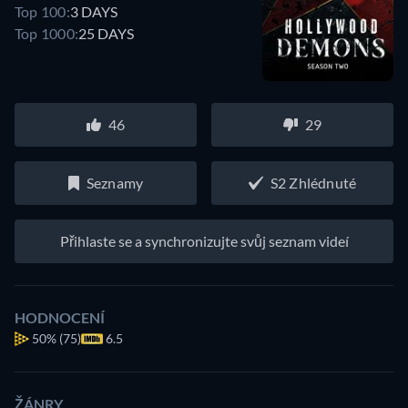
Top 100:
3 DAYS
Top 1000:
25 DAYS
46
29
Seznamy
S2 Zhlédnuté
Přihlaste se a synchronizujte svůj seznam videí
HODNOCENÍ
50%
(75)
6.5
ŽÁNRY