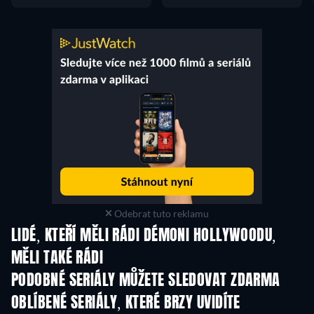
Odebrat tuto reklamu
LIDÉ, KTEŘÍ MĚLI RÁDI DÉMONI HOLLYWOODU,
MĚLI TAKÉ RÁDI
TV
TV
PODOBNÉ SERIÁLY MŮŽETE SLEDOVAT ZDARMA
TV
TV
OBLÍBENÉ SERIÁLY, KTERÉ BRZY UVIDÍTE
TV
TV