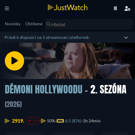
Novinky
Oblíbené
Právě k dispozici na 1 streamovací platformě.
DÉMONI HOLLYWOODU
- 2. SEZÓNA
(2026)
2919.
50%
6.5 (876)
1h 24min
-11