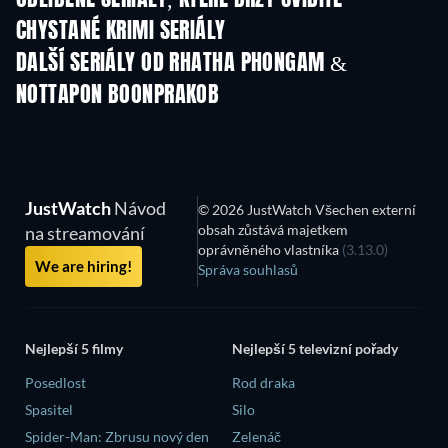
CHYSTANÉ KRIMI SERIÁLY
Řada 6
Řada 2
Řa
DALŠÍ SERIÁLY OD RHATHA PHONGAM &
NOTTAPON BOONPRAKOB
TV
JustWatch
Návod
© 2026 JustWatch Všechen externí
obsah zůstává majetkem
na streamování
oprávněného vlastníka
(3.13.0)
We are hiring!
Správa souhlasů
Nejlepší 5 filmy
Nejlepší 5 televizní pořady
Posedlost
Rod draka
Spasitel
Silo
Spider-Man: Zbrusu nový den
Zelenáč