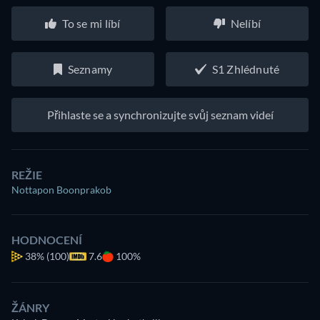
To se mi líbí
Nelíbí
Seznamy
S1 Zhlédnuté
Přihlaste se a synchronizujte svůj seznam videí
REŽIE
Nottapon Boonprakob
HODNOCENÍ
38%
(100)
7.6
100%
ŽÁNRY