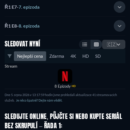
Ř1 E7
-
7. epizoda
Ř1 E8
-
8. epizoda
SLEDOVAT NYNÍ
🇨🇿
Nejlepší cena
Zdarma
4K
HD
SD
Stream
8 Epizody
HD
Dne 5. srpna 2026 v 13:17:59 hodin jsme prohledali aktualizace 41 streamovacích
služeb.
Je něco špatně? Dejte nám vědět.
SLEDUJTE ONLINE, PŮJČTE SI NEBO KUPTE SERIÁL
BEZ SKRUPULÍ – ŘADA 1: