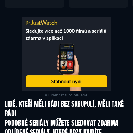
Odebrat tuto reklamu
LIDÉ, KTEŘÍ MĚLI RÁDI BEZ SKRUPULÍ, MĚLI TAKÉ
RÁDI
TV
TV
PODOBNÉ SERIÁLY MŮŽETE SLEDOVAT ZDARMA
OBLÍBENÉ SERIÁLY, KTERÉ BRZY UVIDÍTE
TV
TV