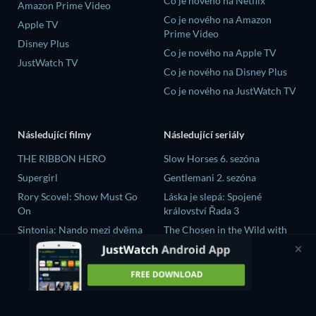
Co je nového na Netflix
Amazon Prime Video
Co je nového na Amazon
Apple TV
Prime Video
Disney Plus
Co je nového na Apple TV
JustWatch TV
Co je nového na Disney Plus
Co je nového na JustWatch TV
Následující filmy
Následující seriály
THE RIBBON HERO
Slow Horses 6. sezóna
Supergirl
Gentlemani 2. sezóna
Rory Scovel: Show Must Go
Láska je slepá: Spojené
On
království Řada 3
Sintonia: Nando mezi dvěma
The Chosen in the Wild with
světy
Bear Grylls 1. sezóna
The Crystal Planet
大空港～GATE24～ Řada 1