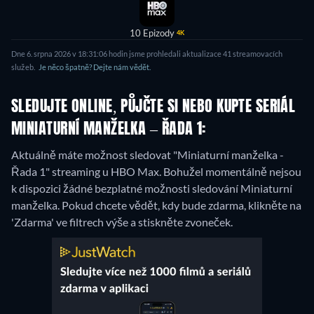
10 Epizody
4K
Dne 6. srpna 2026 v 18:31:06 hodin jsme prohledali aktualizace 41 streamovacích
služeb.
Je něco špatně? Dejte nám vědět.
SLEDUJTE ONLINE, PŮJČTE SI NEBO KUPTE SERIÁL
MINIATURNÍ MANŽELKA – ŘADA 1:
Aktuálně máte možnost sledovat "Miniaturní manželka -
Řada 1" streaming u HBO Max.
Bohužel momentálně nejsou
k dispozici žádné bezplatné možnosti sledování Miniaturní
manželka. Pokud chcete vědět, kdy bude zdarma, klikněte na
'Zdarma' ve filtrech výše a stiskněte zvoneček.