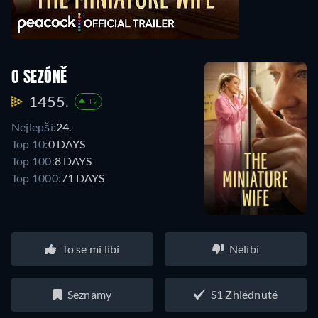
O SEZÓNĚ
1455.
+2
Nejlepší:
24.
Top 10:
0 DAYS
Top 100:
8 DAYS
Top 1000:
71 DAYS
To se mi líbí
Nelíbí
Seznamy
S1 Zhlédnuté