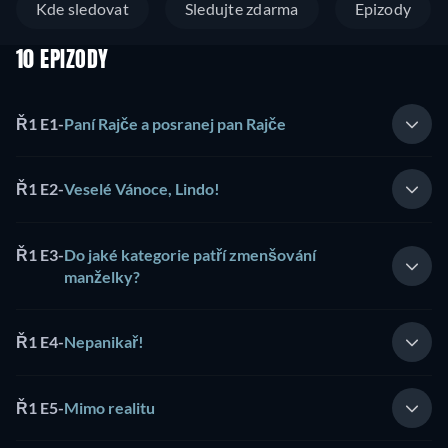
Kde sledovat
Sledujte zdarma
Epizody
10 EPIZODY
Ř1 E1
-
Paní Rajče a posranej pan Rajče
Ř1 E2
-
Veselé Vánoce, Lindo!
Ř1 E3
-
Do jaké kategorie patří zmenšování
manželky?
Ř1 E4
-
Nepanikař!
Ř1 E5
-
Mimo realitu