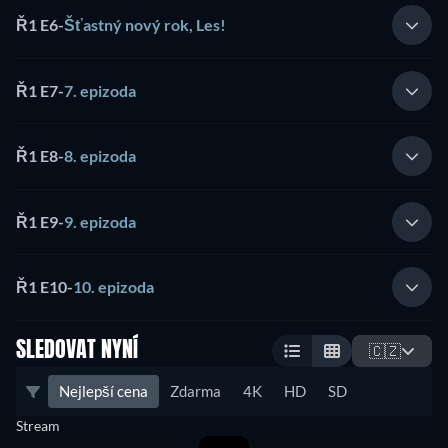
Ř1 E6
-
Šťastný nový rok, Les!
Ř1 E7
-
7. epizoda
Ř1 E8
-
8. epizoda
Ř1 E9
-
9. epizoda
Ř1 E10
-
10. epizoda
SLEDOVAT NYNÍ
🇨🇿
Nejlepší cena
Zdarma
4K
HD
SD
Stream