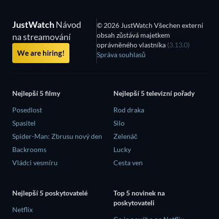
JustWatch
Návod
© 2026 JustWatch Všechen externí
obsah zůstává majetkem
na streamování
oprávněného vlastníka
(3.13.0)
We are hiring!
Správa souhlasů
Nejlepší 5 filmy
Nejlepší 5 televizní pořady
Posedlost
Rod draka
Spasitel
Silo
Spider-Man: Zbrusu nový den
Zelenáč
Backrooms
Lucky
Vládci vesmíru
Cesta ven
Nejlepší 5 poskytovatelé
Top 5 novinek na
poskytovateli
Netflix