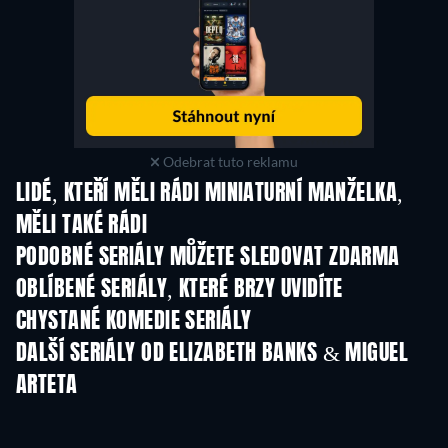
Odebrat tuto reklamu
LIDÉ, KTEŘÍ MĚLI RÁDI MINIATURNÍ MANŽELKA,
MĚLI TAKÉ RÁDI
TV
TV
PODOBNÉ SERIÁLY MŮŽETE SLEDOVAT ZDARMA
TV
OBLÍBENÉ SERIÁLY, KTERÉ BRZY UVIDÍTE
TV
TV
CHYSTANÉ KOMEDIE SERIÁLY
Řada 6
Řada 2
Řa
DALŠÍ SERIÁLY OD ELIZABETH BANKS & MIGUEL
ARTETA
TV
TV