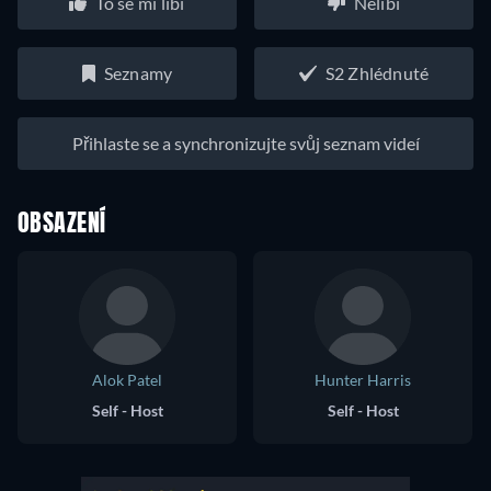
To se mi líbí
Nelíbí
Seznamy
S2 Zhlédnuté
Přihlaste se a synchronizujte svůj seznam videí
OBSAZENÍ
Alok Patel
Hunter Harris
Self - Host
Self - Host