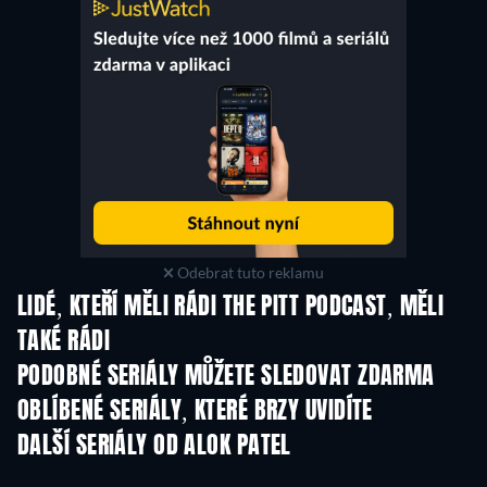
Odebrat tuto reklamu
LIDÉ, KTEŘÍ MĚLI RÁDI THE PITT PODCAST, MĚLI
TAKÉ RÁDI
TV
TV
PODOBNÉ SERIÁLY MŮŽETE SLEDOVAT ZDARMA
TV
TV
OBLÍBENÉ SERIÁLY, KTERÉ BRZY UVIDÍTE
TV
TV
DALŠÍ SERIÁLY OD ALOK PATEL
TV
TV