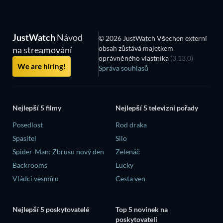
JustWatch
Návod
© 2026 JustWatch Všechen externí
obsah zůstává majetkem
na streamování
oprávněného vlastníka
(3.13.0)
We are hiring!
Správa souhlasů
Nejlepší 5 filmy
Nejlepší 5 televizní pořady
Posedlost
Rod draka
Spasitel
Silo
Spider-Man: Zbrusu nový den
Zelenáč
Backrooms
Lucky
Vládci vesmíru
Cesta ven
Nejlepší 5 poskytovatelé
Top 5 novinek na
poskytovateli