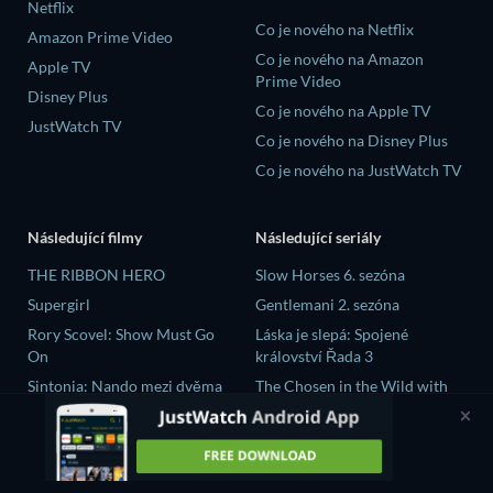
Netflix
Co je nového na Netflix
Amazon Prime Video
Co je nového na Amazon
Apple TV
Prime Video
Disney Plus
Co je nového na Apple TV
JustWatch TV
Co je nového na Disney Plus
Co je nového na JustWatch TV
Následující filmy
Následující seriály
THE RIBBON HERO
Slow Horses 6. sezóna
Supergirl
Gentlemani 2. sezóna
Rory Scovel: Show Must Go
Láska je slepá: Spojené
On
království Řada 3
Sintonia: Nando mezi dvěma
The Chosen in the Wild with
světy
Bear Grylls 1. sezóna
The Crystal Planet
大空港～GATE24～ Řada 1