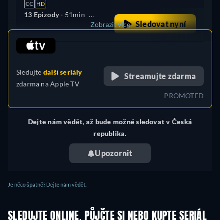
CC
HD
13 Epizody -
51min
-
Sledovat nyní
Zobrazit více
Angličtina
retail price
Turecko
Sledujte
další seriály
Streamujte zdarma
zdarma na
Apple TV
PROMOTED
Dejte nám vědět, až bude možné sledovat v Česká
republika.
Upozornit
Je něco špatně? Dejte nám vědět.
SLEDUJTE ONLINE, PŮJČTE SI NEBO KUPTE SERIÁL