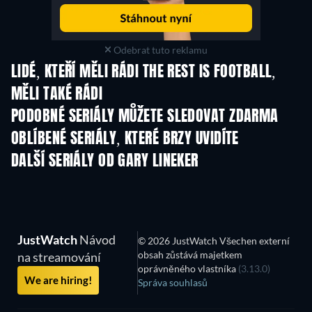
Odebrat tuto reklamu
LIDÉ, KTEŘÍ MĚLI RÁDI THE REST IS FOOTBALL,
MĚLI TAKÉ RÁDI
TV
TV
PODOBNÉ SERIÁLY MŮŽETE SLEDOVAT ZDARMA
TV
OBLÍBENÉ SERIÁLY, KTERÉ BRZY UVIDÍTE
TV
TV
DALŠÍ SERIÁLY OD GARY LINEKER
TV
TV
JustWatch
Návod
© 2026 JustWatch Všechen externí
obsah zůstává majetkem
na streamování
oprávněného vlastníka
(3.13.0)
We are hiring!
Správa souhlasů