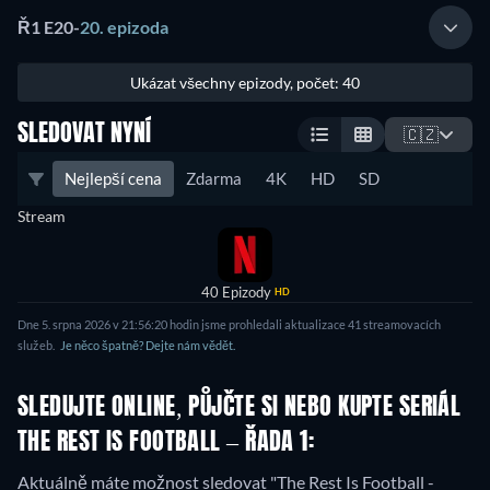
Ř1 E20
-
20. epizoda
Ukázat všechny epizody, počet: 40
SLEDOVAT NYNÍ
🇨🇿
Nejlepší cena
Zdarma
4K
HD
SD
Stream
40 Epizody
HD
Dne 5. srpna 2026 v 21:56:20 hodin jsme prohledali aktualizace 41 streamovacích
služeb.
Je něco špatně? Dejte nám vědět.
SLEDUJTE ONLINE, PŮJČTE SI NEBO KUPTE SERIÁL
THE REST IS FOOTBALL – ŘADA 1:
Aktuálně máte možnost sledovat "The Rest Is Football -