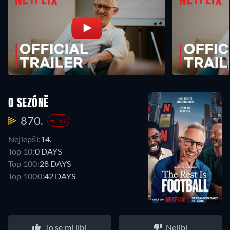
O SEZÓNĚ
870.
-81
Nejlepší:
14.
Top 10:
0 DAYS
Top 100:
28 DAYS
Top 1000:
42 DAYS
To se mi líbí
Nelíbí