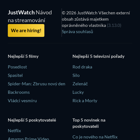
JustWatch
Návod
© 2026 JustWatch Všechen externí
obsah zůstává majetkem
na streamování
oprávněného vlastníka
(3.13.0)
We are hiring!
Správa souhlasů
Nejlepší 5 filmy
Nejlepší 5 televizní pořady
Posedlost
Rod draka
Spasitel
Silo
Spider-Man: Zbrusu nový den
Zelenáč
Backrooms
Lucky
Vládci vesmíru
Rick a Morty
Nejlepší 5 poskytovatelé
Top 5 novinek na
poskytovateli
Netflix
Co je nového na Netflix
Amazon Prime Video