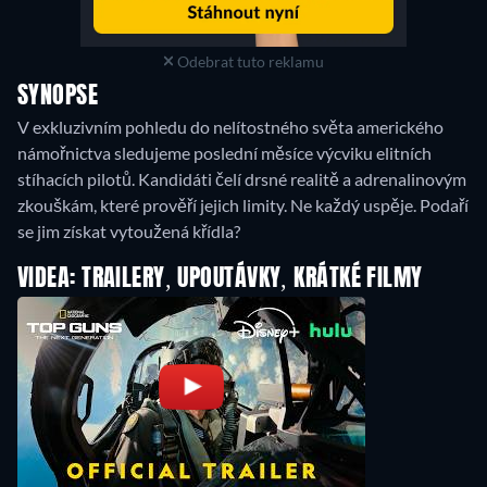
Odebrat tuto reklamu
SYNOPSE
V exkluzivním pohledu do nelítostného světa amerického
námořnictva sledujeme poslední měsíce výcviku elitních
stíhacích pilotů. Kandidáti čelí drsné realitě a adrenalinovým
zkouškám, které prověří jejich limity. Ne každý uspěje. Podaří
se jim získat vytoužená křídla?
VIDEA: TRAILERY, UPOUTÁVKY, KRÁTKÉ FILMY