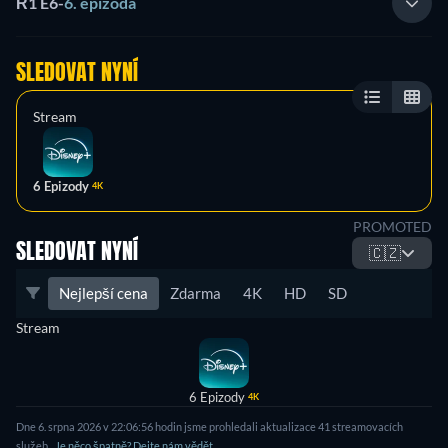
Ř1 E6
-
6. epizoda
SLEDOVAT NYNÍ
Stream
6 Epizody
4K
PROMOTED
SLEDOVAT NYNÍ
🇨🇿
Nejlepší cena
Zdarma
4K
HD
SD
Stream
6 Epizody
4K
Dne 6. srpna 2026 v 22:06:56 hodin jsme prohledali aktualizace 41 streamovacích
služeb.
Je něco špatně? Dejte nám vědět.