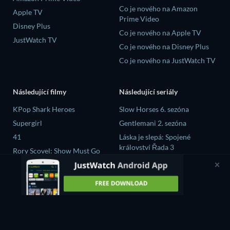
Co je nového na Amazon
Apple TV
Prime Video
Disney Plus
Co je nového na Apple TV
JustWatch TV
Co je nového na Disney Plus
Co je nového na JustWatch TV
Následující filmy
Následující seriály
KPop Shark Heroes
Slow Horses 6. sezóna
Supergirl
Gentlemani 2. sezóna
41
Láska je slepá: Spojené
království Řada 3
Rory Scovel: Show Must Go
On
Mourinho 1. sezóna
Julian
GTO (2026) 1. sezóna