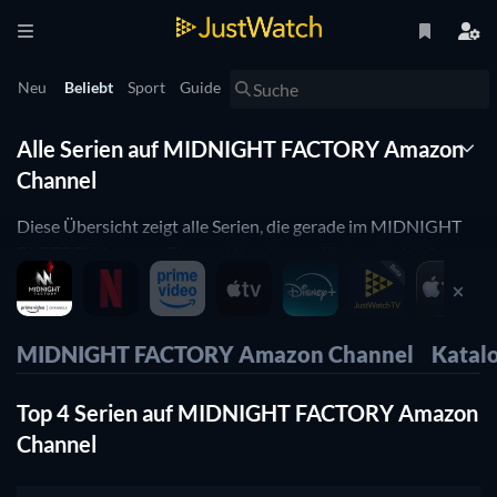
Neu
Beliebt
Sport
Guide
Alle Serien auf MIDNIGHT FACTORY Amazon
Channel
Diese Übersicht zeigt alle Serien, die gerade im MIDNIGHT
FACTORY Amazon Channel Katalog verfügbar sind. Wir
haben die Filme nach Beliebtheit sortiert, die Filme, die am
meisten geschaut werden sind also ganz oben. Du kannst
aber auch nach Genre, Erscheinungsjahr oder IMDB
MIDNIGHT FACTORY Amazon Channel
Katal
Bewertung sortieren und so die für dich passenden Serien
finden.
Top 4 Serien auf MIDNIGHT FACTORY Amazon
Channel