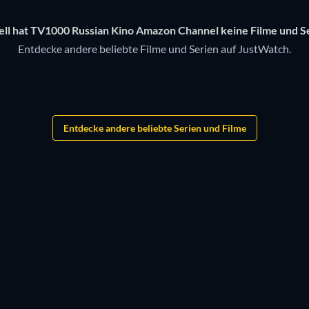
ll hat TV1000 Russian Kino Amazon Channel keine Filme und S
Entdecke andere beliebte Filme und Serien auf JustWatch.
Serie
Serie
Serie
Serie
Serie
Entdecke andere beliebte Serien und Filme