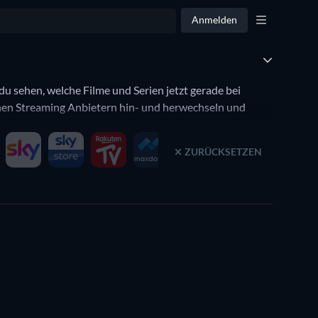
Anmelden
u sehen, welche Filme und Serien jetzt gerade bei
nen Streaming Anbietern hin- und herwechseln und
ZURÜCKSETZEN