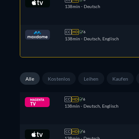
138min
- Deutsch
CC
HD
6
138min
- Deutsch, Englisch
Alle
Kostenlos
Leihen
Kaufen
CC
HD
6
138min
- Deutsch, Englisch
CC
HD
6
138min
- Deutsch