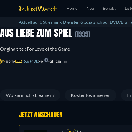
Home
Neu
Beliebt
List
Aktuell auf 6 Streaming-Diensten & zusätzlich auf DVD/Blu-ra
AUS LIEBE ZUM SPIEL
(1999)
Originaltitel: For Love of the Game
86%
6.6 (40k)
6
2h 18min
Wo kann ich streamen?
Kostenlos ansehen
In
JETZT ANSCHAUEN
CC
HD
6