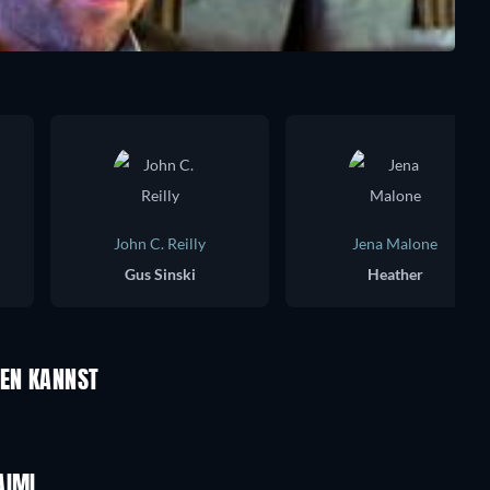
John C. Reilly
Jena Malone
Gus Sinski
Heather
UEN KANNST
Noga
AIMI