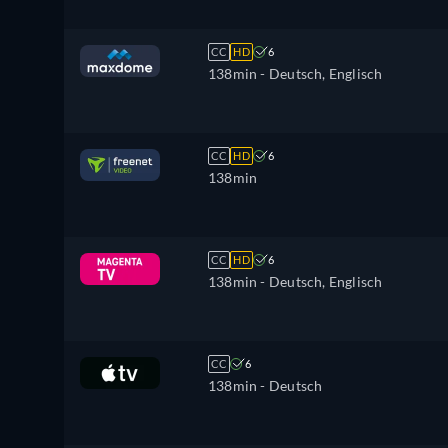
CC
HD
6
138min
- Deutsch, Englisch
CC
HD
6
138min
CC
HD
6
138min
- Deutsch, Englisch
CC
6
138min
- Deutsch