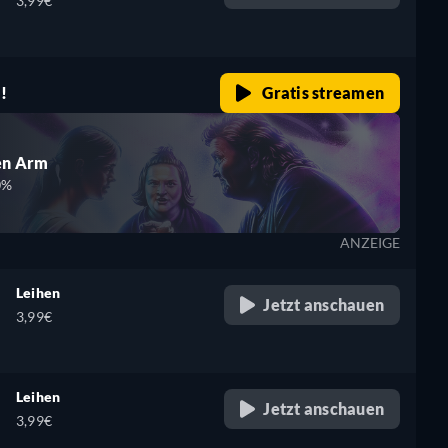
3,99€
!
Gratis streamen
en Arm
0%
ANZEIGE
Leihen
Jetzt anschauen
3,99€
Leihen
Jetzt anschauen
3,99€