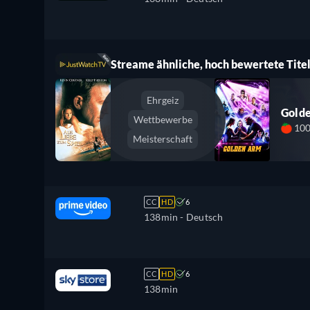
Streame ähnliche, hoch bewertete Titel
Ehrgeiz
Gold
Wettbewerbe
10
Meisterschaft
CC
HD
6
138min
- Deutsch
CC
HD
6
138min