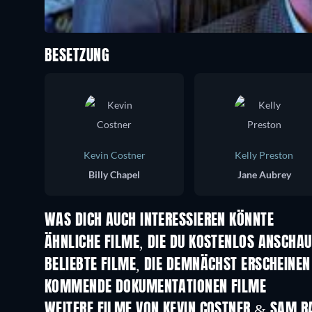
BESETZUNG
Kevin Costner
Kelly Preston
Billy Chapel
Jane Aubrey
WAS DICH AUCH INTERESSIEREN KÖNNTE
ÄHNLICHE FILME, DIE DU KOSTENLOS ANSCHA
BELIEBTE FILME, DIE DEMNÄCHST ERSCHEINEN
KOMMENDE DOKUMENTATIONEN FILME
Jean-Paul Goude : le voleur de
couleurs
WEITERE FILME VON KEVIN COSTNER & SAM R