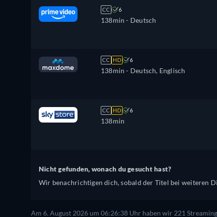
CC
6
138min
- Deutsch
CC
HD
6
138min
- Deutsch, Englisch
CC
HD
6
138min
Nicht gefunden, wonach du gesucht hast?
Wir benachrichtigen dich, sobald der Titel bei weiteren Di
Am 6. August 2026 um 06:26:38 Uhr haben wir 221 Streaming-D