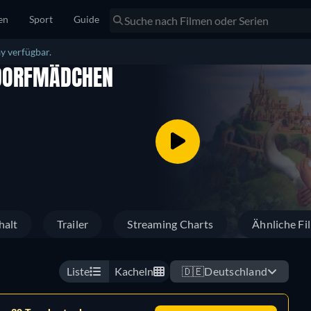
en
Sport
Guide
y verfügbar.
S DORFMÄDCHEN
halt
Trailer
Streaming Charts
Ähnliche Fi
Liste
Kacheln
🇩🇪
Deutschland