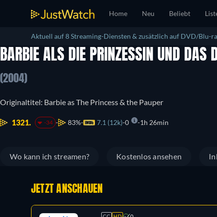
Home
Neu
Beliebt
List
Aktuell auf 8 Streaming-Diensten & zusätzlich auf DVD/Blu-ra
BARBIE ALS DIE PRINZESSIN UND DA
(2004)
Originaltitel: Barbie as The Princess & the Pauper
1321.
83%
7.1 (12k)
0
1h 26min
-34
Wo kann ich streamen?
Kostenlos ansehen
In
JETZT ANSCHAUEN
CC
HD
0