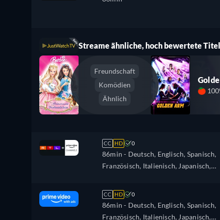
Streame ähnliche, hoch bewertete Titel
Freundschaft
Gold
Komödien
10
Ähnlich
CC
HD
0
86min
- Deutsch, Englisch, Spanisch,
Französisch, Italienisch, Japanisch,
Polnisch, Portugiesisch
CC
HD
0
86min
- Deutsch, Englisch, Spanisch,
Französisch, Italienisch, Japanisch,