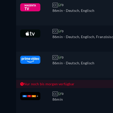
CC
0
86min
- Deutsch, Englisch
CC
0
86min
- Deutsch, Englisch, Französis
CC
0
86min
- Deutsch, Englisch
Nur noch bis morgen verfügbar
CC
0
86min