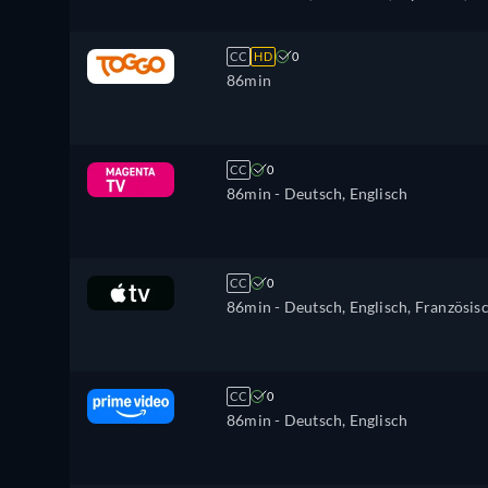
Polnisch, Portugiesisch
CC
HD
0
86min
CC
0
86min
- Deutsch, Englisch
CC
0
86min
- Deutsch, Englisch, Französis
CC
0
86min
- Deutsch, Englisch