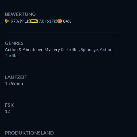
BEWERTUNG
97%
(9.1k)
7.8 (617k)
84%
GENRES
Action & Abenteuer, Mystery & Thriller
,
Spionage
,
Action
Thriller
LAUFZEIT
1h 59min
FSK
12
PRODUKTIONSLAND