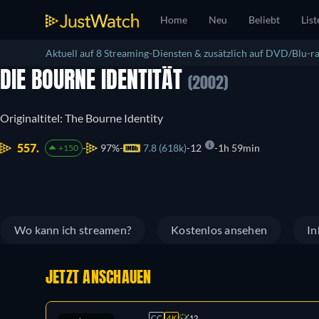
Home
Neu
Beliebt
List
Aktuell auf 8 Streaming-Diensten & zusätzlich auf DVD/Blu-ra
DIE BOURNE IDENTITÄT
(2002)
Originaltitel: The Bourne Identity
557.
97%
7.8 (618k)
12
1h 59min
+150
Wo kann ich streamen?
Kostenlos ansehen
In
JETZT ANSCHAUEN
CC
4K
12