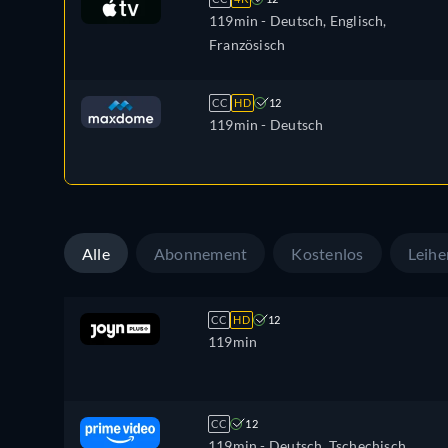
119min
- Deutsch, Englisch,
Französisch
CC
HD
12
119min
- Deutsch
Alle
Abonnement
Kostenlos
Leihe
CC
HD
12
119min
CC
12
119min
- Deutsch, Tschechisch,