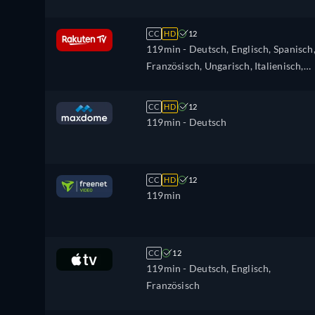
CC
HD
12
119min
- Deutsch, Englisch, Spanisch
Französisch, Ungarisch, Italienisch,
Polnisch
CC
HD
12
119min
- Deutsch
CC
HD
12
119min
CC
12
119min
- Deutsch, Englisch,
Französisch