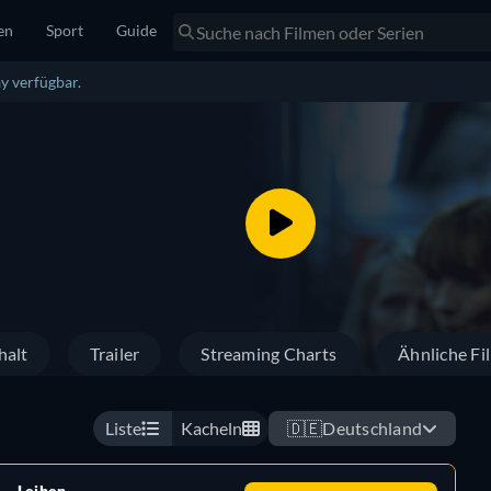
en
Sport
Guide
y verfügbar.
halt
Trailer
Streaming Charts
Ähnliche Fi
Liste
Kacheln
🇩🇪
Deutschland
Leihen