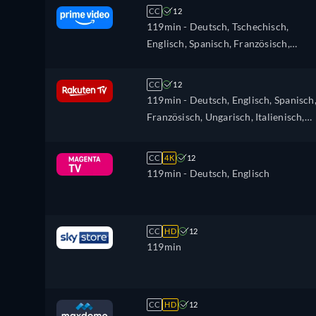
CC
12
119min
- Deutsch, Tschechisch,
Englisch, Spanisch, Französisch,
Ungarisch, Italienisch, Japanisch,
Polnisch, Portugiesisch, Russisch,
CC
12
Türkisch
119min
- Deutsch, Englisch, Spanisch
Französisch, Ungarisch, Italienisch,
Polnisch
CC
4K
12
119min
- Deutsch, Englisch
CC
HD
12
119min
CC
HD
12