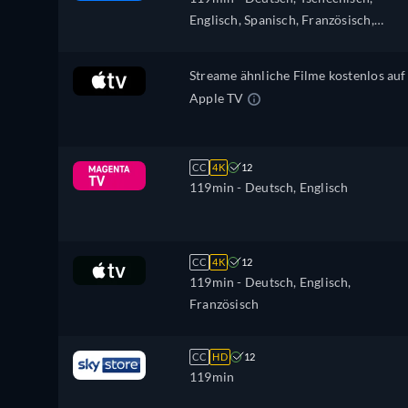
Englisch, Spanisch, Französisch,
Ungarisch, Italienisch, Japanisch,
Polnisch, Portugiesisch, Russisch,
Streame ähnliche Filme kostenlos auf
Türkisch
Apple TV
CC
4K
12
119min
- Deutsch, Englisch
CC
4K
12
119min
- Deutsch, Englisch,
Französisch
CC
HD
12
119min