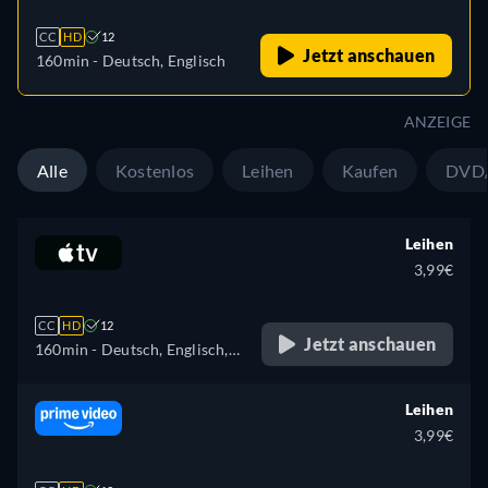
CC
HD
12
Jetzt anschauen
160min
- Deutsch, Englisch
ANZEIGE
Alle
Kostenlos
Leihen
Kaufen
DVD/
Leihen
3,99€
CC
HD
12
Jetzt anschauen
160min
- Deutsch, Englisch,
Französisch
Leihen
3,99€