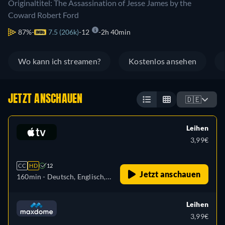
Originaltitel: The Assassination of Jesse James by the
Coward Robert Ford
87%
7.5 (206k)
12
2h 40min
Wo kann ich streamen?
Kostenlos ansehen
JETZT ANSCHAUEN
🇩🇪
Leihen
3,99€
CC
HD
12
Jetzt anschauen
160min
- Deutsch, Englisch,
Französisch
Leihen
3,99€