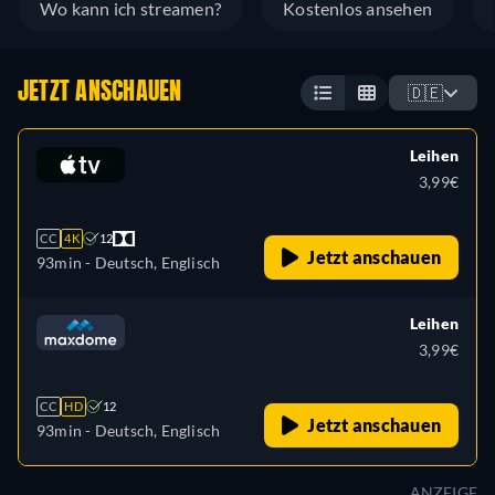
Wo kann ich streamen?
Kostenlos ansehen
JETZT ANSCHAUEN
🇩🇪
Leihen
3,99€
CC
4K
12
Jetzt anschauen
93min
- Deutsch, Englisch
Leihen
3,99€
CC
HD
12
Jetzt anschauen
93min
- Deutsch, Englisch
ANZEIGE