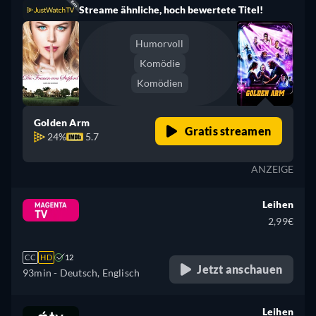
Streame ähnliche, hoch bewertete Titel!
Humorvoll
Komödie
Komödien
Golden Arm
Gratis streamen
24%
5.7
ANZEIGE
Leihen
2,99€
CC
HD
12
Jetzt anschauen
93min
- Deutsch, Englisch
Leihen