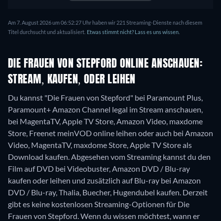
Am 7. August 2026 um 06:52:27 Uhr haben wir 221 Streaming-Dienste nach diesem
Titel durchsucht und aktualisiert.
Etwas stimmt nicht? Lass es uns wissen.
DIE FRAUEN VON STEPFORD ONLINE ANSCHAUEN:
STREAM, KAUFEN, ODER LEIHEN
Du kannst "Die Frauen von Stepford" bei Paramount Plus,
Paramount+ Amazon Channel legal im Stream anschauen,
bei MagentaTV, Apple TV Store, Amazon Video, maxdome
Store, Freenet meinVOD online leihen oder auch bei Amazon
Video, MagentaTV, maxdome Store, Apple TV Store als
Download kaufen.
Abgesehen vom Streaming kannst du den
Film auf DVD bei Videobuster, Amazon DVD / Blu-ray
kaufen oder leihen und zusätzlich auf Blu-ray bei Amazon
DVD / Blu-ray, Thalia, Buecher, Hugendubel kaufen.
Derzeit
gibt es keine kostenlosen Streaming-Optionen für Die
Frauen von Stepford. Wenn du wissen möchtest, wann er