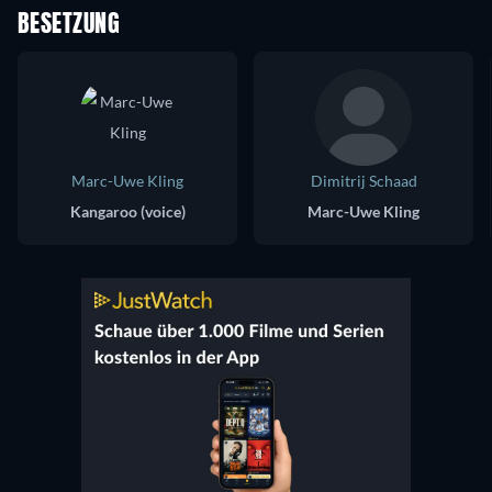
BESETZUNG
Marc-Uwe Kling
Dimitrij Schaad
Kangaroo (voice)
Marc-Uwe Kling