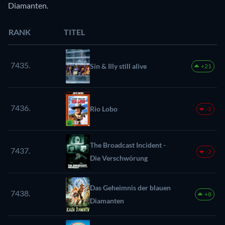
Diamanten.
RANK
TITEL
7435.
Sin & Illy still alive
+21
7436.
Rio Lobo
-2
The Broadcast Incident -
7437.
-2
Die Verschwörung
Das Geheimnis der blauen
7438.
+8
Diamanten