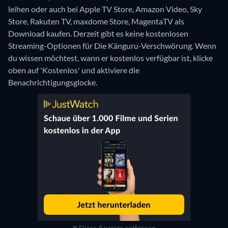
leihen oder auch bei Apple TV Store, Amazon Video, Sky
Store, Rakuten TV, maxdome Store, MagentaTV als
Download kaufen.
Derzeit gibt es keine kostenlosen
Streaming-Optionen für Die Känguru-Verschwörung. Wenn
du wissen möchtest, wann er kostenlos verfügbar ist, klicke
oben auf 'Kostenlos' und aktiviere die
Benachrichtigungsglocke.
Diese Anzeige entfernen