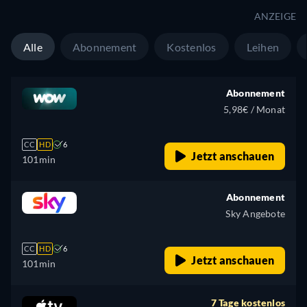
ANZEIGE
Alle
Abonnement
Kostenlos
Leihen
Abonnement
5,98€ / Monat
CC
HD
6
Jetzt anschauen
101min
Abonnement
Sky Angebote
CC
HD
6
Jetzt anschauen
101min
7 Tage kostenlos