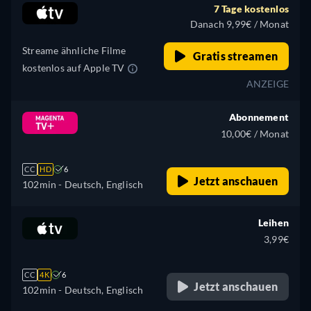
7 Tage kostenlos
Danach 9,99€ / Monat
Streame ähnliche Filme
Gratis streamen
kostenlos auf Apple TV
ANZEIGE
Abonnement
10,00€ / Monat
CC
HD
6
Jetzt anschauen
102min
- Deutsch, Englisch
Leihen
3,99€
CC
4K
6
Jetzt anschauen
102min
- Deutsch, Englisch