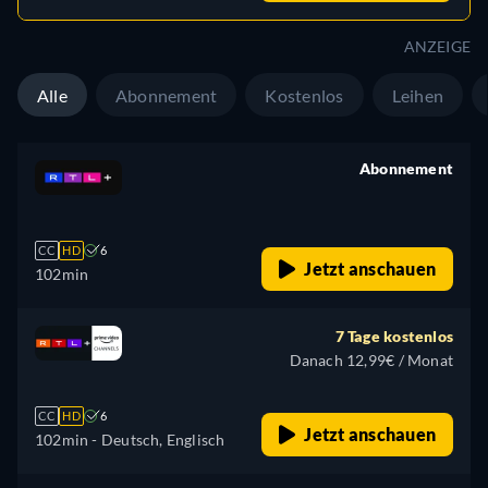
ANZEIGE
Alle
Abonnement
Kostenlos
Leihen
Abonnement
retail price
CC
HD
6
Jetzt anschauen
102min
7 Tage kostenlos
Danach 12,99€ / Monat
CC
HD
6
Jetzt anschauen
102min
- Deutsch, Englisch