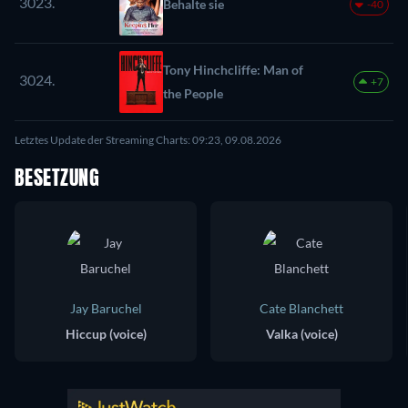
3023.
Behalte sie
-40
Tony Hinchcliffe: Man of
3024.
+7
the People
Letztes Update der Streaming Charts: 09:23, 09.08.2026
BESETZUNG
Jay Baruchel
Cate Blanchett
Hiccup (voice)
Valka (voice)