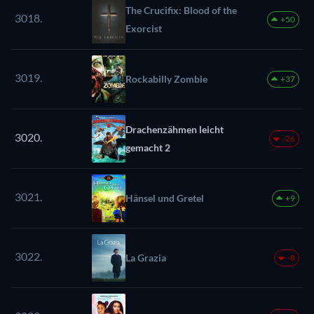
The Crucifix: Blood of the
3018.
+50
Exorcist
3019.
Rockabilly Zombie
+37
Drachenzähmen leicht
3020.
-26
gemacht 2
3021.
Hänsel und Gretel
+9
3022.
La Grazia
-8