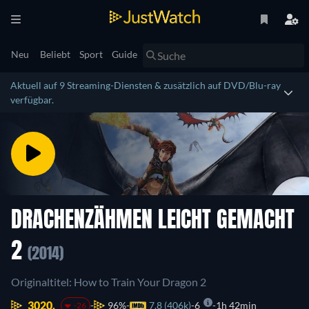
Neu
Beliebt
Sport
Guide
Aktuell auf 9 Streaming-Diensten & zusätzlich auf DVD/Blu-ray
verfügbar.
DRACHENZÄHMEN LEICHT GEMACHT
2
(2014)
Originaltitel: How to Train Your Dragon 2
3020.
96%
7.8 (406k)
6
1h 42min
-26