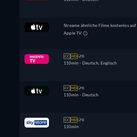
Streame ähnliche Filme kostenlos auf
Apple TV
CC
HD
0
110min
- Deutsch, Englisch
CC
HD
0
110min
- Deutsch
CC
HD
0
110min