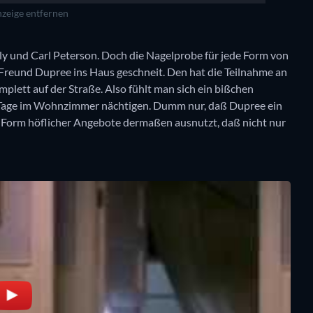
zeige entfernen
olly und Carl Peterson. Doch die Nagelprobe für jede Form von
Freund Dupree ins Haus geschneit. Den hat die Teilnahme an
mplett auf der Straße. Also fühlt man sich ein bißchen
r Tage im Wohnzimmer nächtigen. Dumm nur, daß Dupree ein
e Form höflicher Angebote dermaßen ausnutzt, daß nicht nur