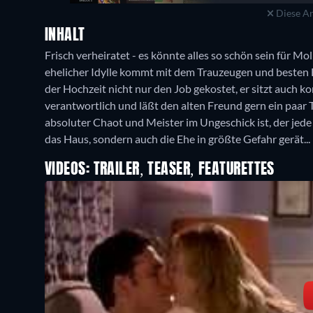
Diese An
INHALT
Frisch verheiratet - es könnte alles so schön sein für M
ehelicher Idylle kommt mit dem Trauzeugen und besten 
der Hochzeit nicht nur den Job gekostet, er sitzt auch ko
verantwortlich und läßt den alten Freund gern ein paa
absoluter Chaot und Meister im Ungeschick ist, der jed
das Haus, sondern auch die Ehe in größte Gefahr gerät...
VIDEOS: TRAILER, TEASER, FEATURETTES