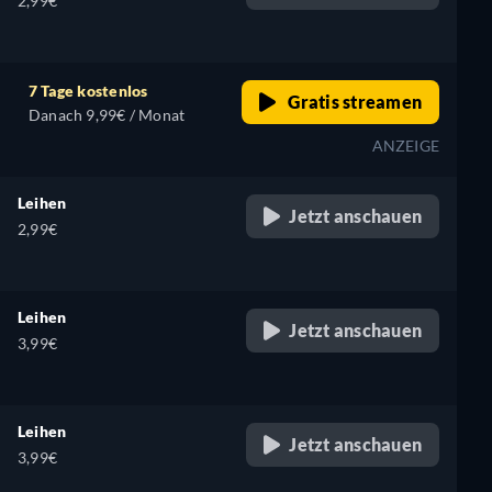
2,99€
7 Tage kostenlos
Gratis streamen
Danach 9,99€ / Monat
ANZEIGE
Leihen
Jetzt anschauen
2,99€
Leihen
Jetzt anschauen
3,99€
Leihen
Jetzt anschauen
3,99€