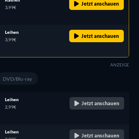
Jetzt anschauen
3,99€
Leihen
Jetzt anschauen
3,99€
ANZEIGE
DVD/Blu-ray
Leihen
Jetzt anschauen
2,99€
Leihen
Jetzt anschauen