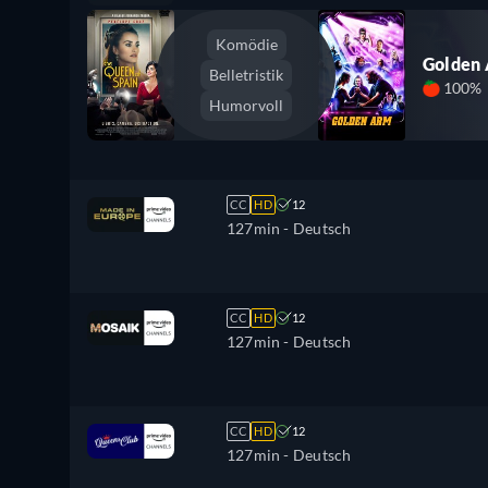
Komödie
Golden
Belletristik
100%
Humorvoll
CC
HD
12
127min
- Deutsch
CC
HD
12
127min
- Deutsch
CC
HD
12
127min
- Deutsch