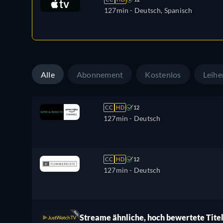
127min
- Deutsch, Spanisch
Alle
Abonnement
Kostenlos
Leihe
CC
HD
12
127min
- Deutsch
CC
HD
12
127min
- Deutsch
Streame ähnliche, hoch bewertete Titel