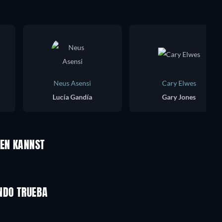
Neus Asensi
Cary Elwes
Lucía Gandía
Gary Jones
UEN KANNST
NDO TRUEBA