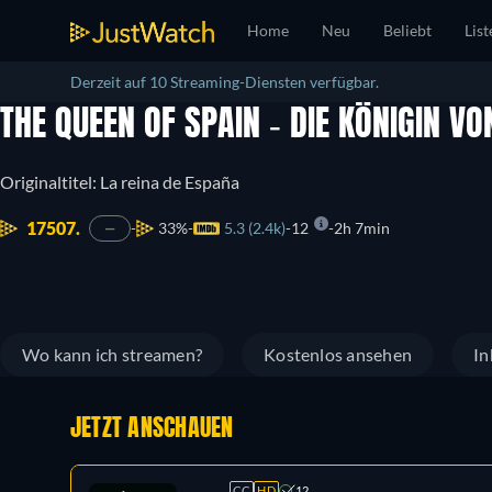
Home
Neu
Beliebt
List
Derzeit auf 10 Streaming-Diensten verfügbar.
THE QUEEN OF SPAIN - DIE KÖNIGIN V
Originaltitel: La reina de España
17507.
33%
5.3 (2.4k)
12
2h 7min
—
Wo kann ich streamen?
Kostenlos ansehen
In
JETZT ANSCHAUEN
CC
HD
12