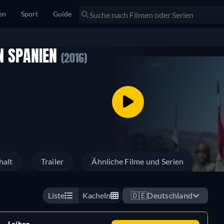
en
Sport
Guide
ON SPANIEN
(2016)
halt
Trailer
Ähnliche Filme und Serien
Liste
Kacheln
🇩🇪
Deutschland
Leihen