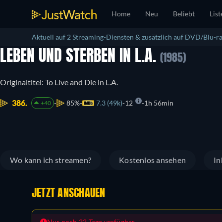
Home
Neu
Beliebt
List
Aktuell auf 2 Streaming-Diensten & zusätzlich auf DVD/Blu-ra
LEBEN UND STERBEN IN L.A.
(1985)
Originaltitel: To Live and Die in L.A.
386.
85%
7.3 (49k)
12
1h 56min
+40
Wo kann ich streamen?
Kostenlos ansehen
In
JETZT ANSCHAUEN
Nur noch 22 Tage verfügbar