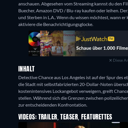
anschauen.
Abgesehen vom Streaming kannst du den Fil
Buecher, Amazon DVD / Blu-ray kaufen oder leihen.
Der
und Sterben in L.A.. Wenn du wissen möchtest, wann er k
aktiviere die Benachrichtigungsglocke.
Diese An
INHALT
Detective Chance aus Los Angeles ist auf der Spur des e
die Stadt mit selbstfabrizierten 20-Dollar-Noten übersc
kostenintensives Lockangebot verweigern, greift Chance
stellen. Während sich die Grenzen zwischen polizeilich
zur entscheidenden Konfrontation.
VIDEOS: TRAILER, TEASER, FEATURETTES