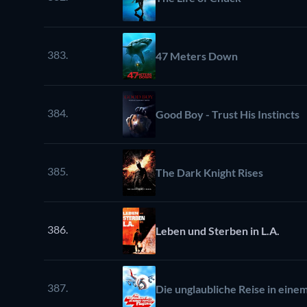
383.
47 Meters Down
384.
Good Boy - Trust His Instincts
385.
The Dark Knight Rises
386.
Leben und Sterben in L.A.
387.
Die unglaubliche Reise in eine