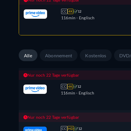
CC
4K
12
116min
- Englisch
Alle
Abonnement
Kostenlos
DVD/
Nur noch 22 Tage verfügbar
CC
4K
12
116min
- Englisch
Nur noch 22 Tage verfügbar
CC
HD
12