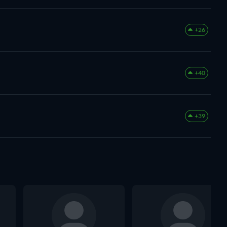
+26
+40
+39