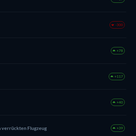
-300
+78
+117
+40
m verrückten Flugzeug
+39