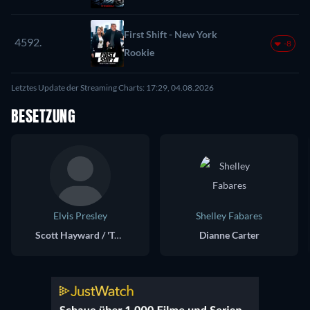
First Shift - New York
4592.
-8
Rookie
Letztes Update der Streaming Charts: 17:29, 04.08.2026
BESETZUNG
Elvis Presley
Shelley Fabares
Scott Hayward / 'Tom Wilson'
Dianne Carter