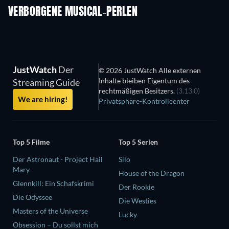
VERBORGENE MUSICAL-PERLEN
JustWatch
Der
© 2026 JustWatch Alle externen
Inhalte bleiben Eigentum des
Streaming Guide
rechtmäßigen Besitzers.
(3.13.0)
We are hiring!
Privatsphäre-Kontrollcenter
Top 5 Filme
Top 5 Serien
Der Astronaut - Project Hail
Silo
Mary
House of the Dragon
Glennkill: Ein Schafskrimi
Der Rookie
Die Odyssee
Die Westies
Masters of the Universe
Lucky
Obsession – Du sollst mich