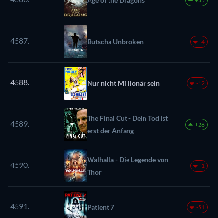
Age of the Dragons
+35
4587.
Butscha Unbroken
-4
4588.
Nur nicht Millionär sein
-12
The Final Cut - Dein Tod ist
4589.
+28
erst der Anfang
Walhalla - Die Legende von
4590.
-1
Thor
4591.
Patient 7
-51