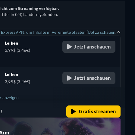
nicht zum Streaming verfügbar.
itel in (24) Ländern gefunden.
 ExpressVPN, um Inhalte in Vereinigte Staaten (US) zu schauen.
Leihen
Jetzt anschauen
3,99$ (3,46€)
Leihen
Jetzt anschauen
3,99$ (3,46€)
 anzeigen
!
Gratis streamen
+ 1
 Arm