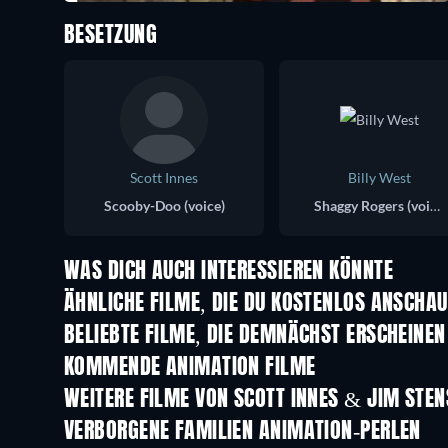
BESETZUNG
Scott Innes
Billy West
Scooby-Doo (voice)
Shaggy Rogers (voice)
WAS DICH AUCH INTERESSIEREN KÖNNTE
ÄHNLICHE FILME, DIE DU KOSTENLOS ANSCHA
BELIEBTE FILME, DIE DEMNÄCHST ERSCHEINEN
KOMMENDE ANIMATION FILME
LEGO Disney Princess:
Magical Mayhem
WEITERE FILME VON SCOTT INNES & JIM STE
VERBORGENE FAMILIEN ANIMATION-PERLEN
Serie