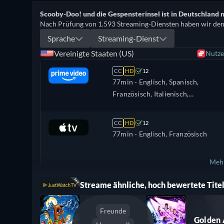
Scooby-Doo! und die Gespensterinsel ist in Deutschland 
Nach Prüfung von 1.593 Streaming-Diensten haben wir den T
Sprache
Streaming-Dienst
Vereinigte Staaten (US)
Nutze
CC
HD
12
77min
- Englisch, Spanisch,
Französisch, Italienisch,
Niederländisch
CC
HD
12
77min
- Englisch, Französisch
Mehr
Streame ähnliche, hoch bewertete Titel
Brasilien
Freunde
Golden