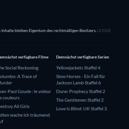
 Inhalte bleiben Eigentum des rechtmäßigen Besitzers.
(3.13.0)
emnächst verfügbare Filme
Demnächst verfügbare Serien
he Social Reckoning
Yellowjackets Staffel 4
olumbo: A Trace of
Slow Horses - Ein Fall für
urder
Jackson Lamb Staffel 6
ean-Paul Goude : le voleur
Dune: Prophecy Staffel 2
e couleurs
The Gentlemen Staffel 2
estroy All Girls
Love Is Blind: UK Staffel 3
elten wache ich träumend
uf