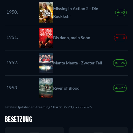
Missing in Action 2 - Die
1950.
+5
Rückkehr
1951.
Bis dann, mein Sohn
-10
1952.
Manta Manta - Zwoter Teil
+26
1953.
River of Blood
+27
Letztes Update der Streaming Charts: 05:23, 07.08.2026
BESETZUNG