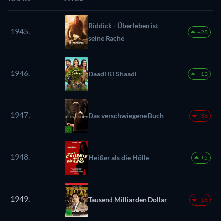
Riddick - Überleben ist
1945.
+28
seine Rache
1946.
Daadi Ki Shaadi
+13
1947.
Das verschwiegene Buch
-36
1948.
Heißer als die Hölle
+5
1949.
Tausend Milliarden Dollar
-16