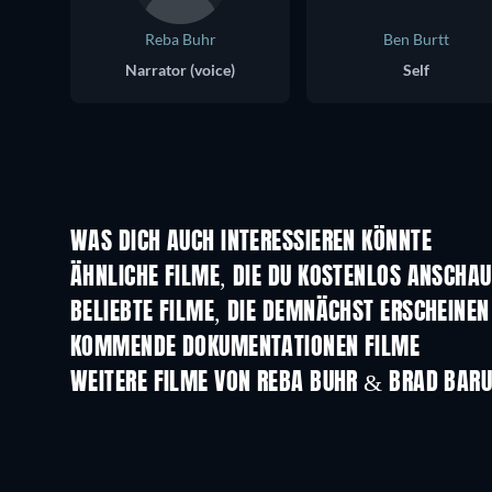
Reba Buhr
Ben Burtt
Narrator (voice)
Self
WAS DICH AUCH INTERESSIEREN KÖNNTE
ÄHNLICHE FILME, DIE DU KOSTENLOS ANSCHA
BELIEBTE FILME, DIE DEMNÄCHST ERSCHEINEN
KOMMENDE DOKUMENTATIONEN FILME
Jean-Paul Goude : le voleur de
couleurs
WEITERE FILME VON REBA BUHR & BRAD BAR