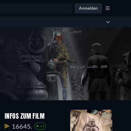
Anmelden
INFOS ZUM FILM
16645.
+1