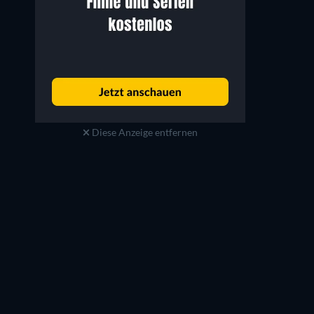
Pete Vilmur
Dave Filoni
Self
Self
Diese Anzeige entfernen