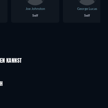
Joe Johnston
George Lucas
Self
Self
UEN KANNST
UH