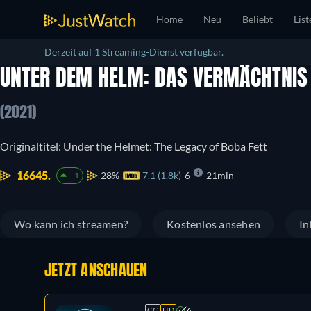
Home
Neu
Beliebt
List
Derzeit auf 1 Streaming-Dienst verfügbar.
UNTER DEM HELM: DAS VERMÄCHTNIS 
(2021)
Originaltitel: Under the Helmet: The Legacy of Boba Fett
16645.
28%
7.1 (1.8k)
6
21min
+1
Wo kann ich streamen?
Kostenlos ansehen
In
JETZT ANSCHAUEN
CC
HD
6