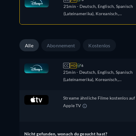
21min
- Deutsch, Englisch, Spanisch
(Lateinamerika), Koreanisch,
Portugiesisch (Brasilien)
Alle
Abonnement
Kostenlos
CC
HD
6
21min
- Deutsch, Englisch, Spanisch
(Lateinamerika), Koreanisch,
Portugiesisch (Brasilien)
Streame ähnliche Filme kostenlos auf
Apple TV
Nicht gefunden, wonach du gesucht hast?