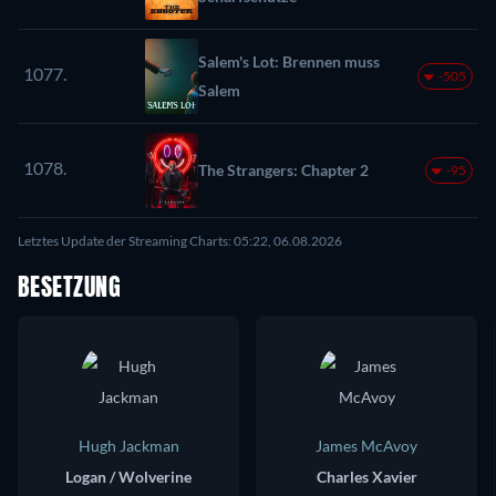
Salem's Lot: Brennen muss
1077.
-505
Salem
1078.
The Strangers: Chapter 2
-95
Letztes Update der Streaming Charts: 05:22, 06.08.2026
BESETZUNG
Hugh Jackman
James McAvoy
Logan / Wolverine
Charles Xavier