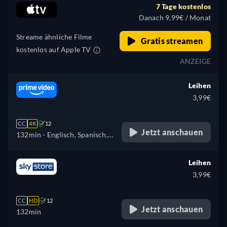
7 Tage kostenlos
Danach 9,99€ / Monat
Streame ähnliche Filme
Gratis streamen
kostenlos auf Apple TV
ANZEIGE
Leihen
3,99€
CC
4K
12
Jetzt anschauen
132min
- Englisch, Spanisch,
Französisch, Italienisch,
Polnisch
Leihen
3,99€
CC
HD
12
Jetzt anschauen
132min