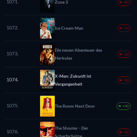
1071.
Zone 3
-83
1072.
Ice Cream Man
-13
Die neuen Abenteuer des
1073.
-32
Herkules
X-Men: Zukunft ist
1074.
-32
Vergangenheit
1075.
The Room Next Door
+90
The Shooter - Der
1076.
-32
Scharfschütze