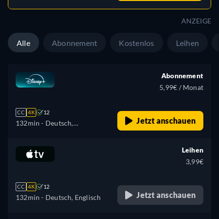
Türkisch
ANZEIGE
Alle
Abonnement
Kostenlos
Leihen
Abonnement
5,99€ / Monat
CC
4K
12
Jetzt anschauen
132min
- Deutsch,
Tschechisch, Englisch,
Spanisch, Spanisch
Leihen
(Lateinamerika), Französisch,
3,99€
Ungarisch, Italienisch,
Japanisch, Polnisch,
CC
4K
12
Portugiesisch (Brasilien),
Jetzt anschauen
132min
- Deutsch, Englisch
Türkisch