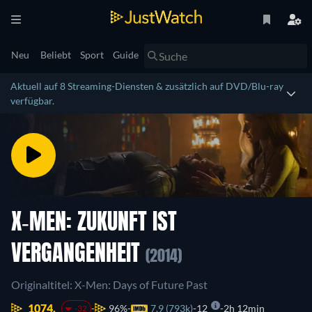
Neu
Beliebt
Sport
Guide
Aktuell auf 8 Streaming-Diensten & zusätzlich auf DVD/Blu-ray
verfügbar.
X-MEN: ZUKUNFT IST
VERGANGENHEIT
(2014)
Originaltitel: X-Men: Days of Future Past
1074.
96%
7.9 (793k)
12
2h 12min
-32