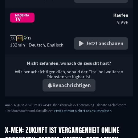
Kaufen
9,99€
CC
4K
12
Jetzt anschauen
132min
- Deutsch, Englisch
Nicht gefunden, wonach du gesucht hast?
Wir benachrichtigen dich, sobald der Titel bei weiteren
Diensten verfügbar ist.
Benachrichtigen
Am 6. August 2026 um 08:24:43 Uhr haben wir 221 Streaming-Dienste nach diesem
Titel durchsucht und aktualisiert.
Etwas stimmt nicht? Lass es uns wissen.
X-MEN: ZUKUNFT IST VERGANGENHEIT ONLINE