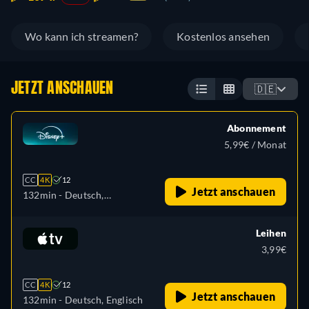
Wo kann ich streamen?
Kostenlos ansehen
JETZT ANSCHAUEN
🇩🇪
Abonnement
5,99€ / Monat
CC
4K
12
Jetzt anschauen
132min
- Deutsch,
Tschechisch, Englisch,
Spanisch, Spanisch
Leihen
(Lateinamerika), Französisch,
3,99€
Ungarisch, Italienisch,
Japanisch, Polnisch,
CC
4K
12
Portugiesisch (Brasilien),
Jetzt anschauen
132min
- Deutsch, Englisch