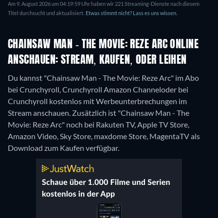
Am 9. August 2026 um 04:19:59 Uhr haben wir 221 Streaming-Dienste nach diesem
Titel durchsucht und aktualisiert.
Etwas stimmt nicht? Lass es uns wissen.
CHAINSAW MAN - THE MOVIE: REZE ARC ONLINE
ANSCHAUEN: STREAM, KAUFEN, ODER LEIHEN
Du kannst "Chainsaw Man - The Movie: Reze Arc" im Abo
bei Crunchyroll, Crunchyroll Amazon Channeloder bei
Crunchyroll kostenlos mit Werbeunterbrechungen im
Stream anschauen. Zusätzlich ist "Chainsaw Man - The
Movie: Reze Arc" noch bei Rakuten TV, Apple TV Store,
Amazon Video, Sky Store, maxdome Store, MagentaTV als
Download zum Kaufen verfügbar.