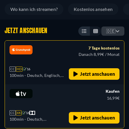
Wo kann ich streamen?
Kostenlos ansehen
JETZT ANSCHAUEN
🇩🇪
7 Tage kostenlos
Danach 8,99€ / Monat
CC
HD
16
Jetzt anschauen
100min
- Deutsch, Englisch,
Spanisch, Französisch,
Italienisch, Japanisch,
Kaufen
Polnisch, Portugiesisch,
16,99€
Russisch
CC
4K
16
Jetzt anschauen
100min
- Deutsch,
Französisch, Japanisch