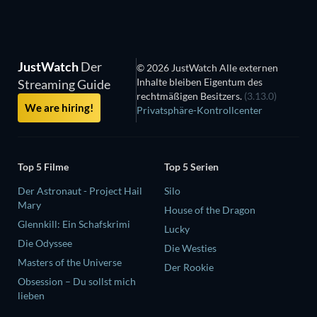
JustWatch
Der
© 2026 JustWatch Alle externen
Inhalte bleiben Eigentum des
Streaming Guide
rechtmäßigen Besitzers.
(3.13.0)
We are hiring!
Privatsphäre-Kontrollcenter
Top 5 Filme
Top 5 Serien
Der Astronaut - Project Hail
Silo
Mary
House of the Dragon
Glennkill: Ein Schafskrimi
Lucky
Die Odyssee
Die Westies
Masters of the Universe
Der Rookie
Obsession – Du sollst mich
lieben