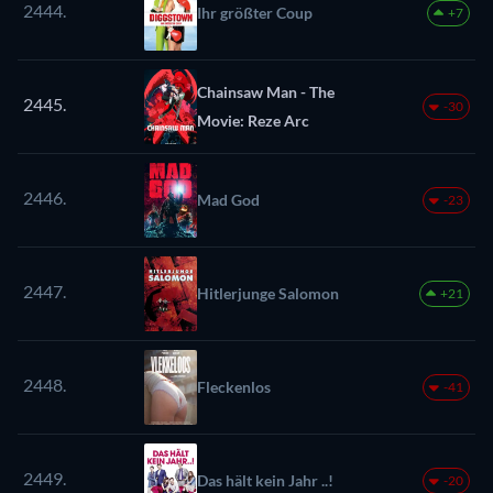
2444.
Ihr größter Coup
+7
Chainsaw Man - The
2445.
-30
Movie: Reze Arc
2446.
Mad God
-23
2447.
Hitlerjunge Salomon
+21
2448.
Fleckenlos
-41
2449.
Das hält kein Jahr ..!
-20