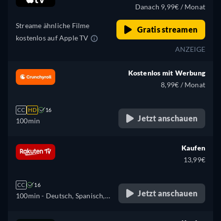
Polnisch, Portugiesisch,
Danach 9,99€ / Monat
Russisch
Streame ähnliche Filme
Gratis streamen
kostenlos auf Apple TV
ANZEIGE
Kostenlos mit Werbung
8,99€ / Monat
CC
HD
16
Jetzt anschauen
100min
Kaufen
13,99€
CC
16
Jetzt anschauen
100min
- Deutsch, Spanisch,
Französisch, Ungarisch,
Italienisch, Japanisch,