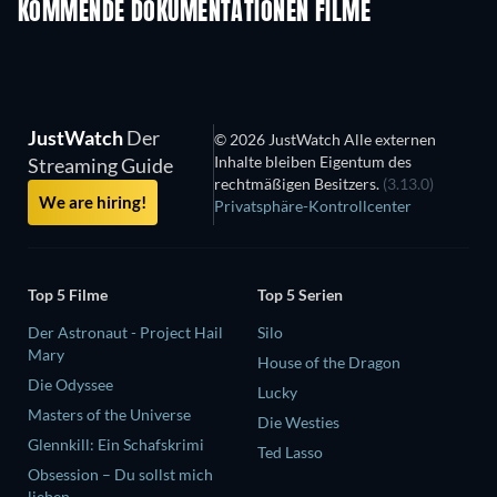
KOMMENDE DOKUMENTATIONEN FILME
JustWatch
Der
© 2026 JustWatch Alle externen
Inhalte bleiben Eigentum des
Streaming Guide
rechtmäßigen Besitzers.
(3.13.0)
We are hiring!
Privatsphäre-Kontrollcenter
Top 5 Filme
Top 5 Serien
Der Astronaut - Project Hail
Silo
Mary
House of the Dragon
Die Odyssee
Lucky
Masters of the Universe
Die Westies
Glennkill: Ein Schafskrimi
Ted Lasso
Obsession – Du sollst mich
lieben