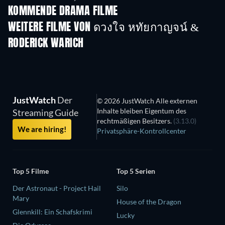
KOMMENDE DRAMA FILME
WEITERE FILME VON ดวงใจ หทัยกาญจน์ &
RODERICK WARICH
JustWatch
Der
© 2026 JustWatch Alle externen
Inhalte bleiben Eigentum des
Streaming Guide
rechtmäßigen Besitzers.
(3.13.0)
We are hiring!
Privatsphäre-Kontrollcenter
Top 5 Filme
Top 5 Serien
Der Astronaut - Project Hail
Silo
Mary
House of the Dragon
Glennkill: Ein Schafskrimi
Lucky