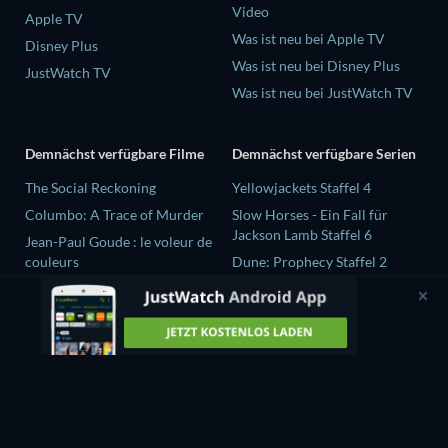
Video
Apple TV
Was ist neu bei Apple TV
Disney Plus
Was ist neu bei Disney Plus
JustWatch TV
Was ist neu bei JustWatch TV
Demnächst verfügbare Filme
Demnächst verfügbare Serien
The Social Reckoning
Yellowjackets Staffel 4
Columbo: A Trace of Murder
Slow Horses - Ein Fall für
Jackson Lamb Staffel 6
Jean-Paul Goude : le voleur de
couleurs
Dune: Prophecy Staffel 2
Destroy All Girls
The Gentlemen Staffel 2
Selten wache ich träumend auf
Love Is Blind: UK Staffel 3