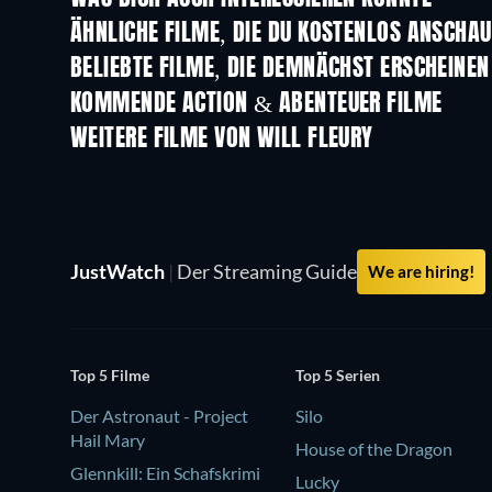
ÄHNLICHE FILME, DIE DU KOSTENLOS ANSCHA
BELIEBTE FILME, DIE DEMNÄCHST ERSCHEINEN
KOMMENDE ACTION & ABENTEUER FILME
WEITERE FILME VON WILL FLEURY
JustWatch
|
Der Streaming Guide
We are hiring!
Top 5 Filme
Top 5 Serien
Der Astronaut - Project
Silo
Hail Mary
House of the Dragon
Glennkill: Ein Schafskrimi
Lucky