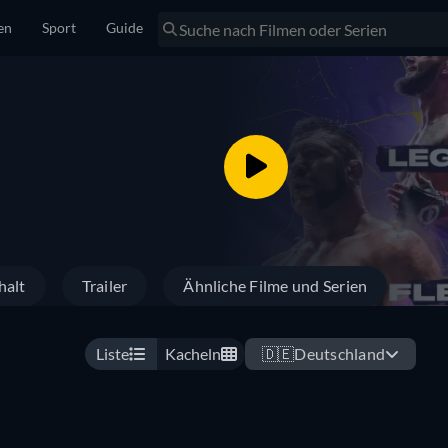
en
Sport
Guide
halt
Trailer
Ähnliche Filme und Serien
Liste
Kacheln
🇩🇪
Deutschland