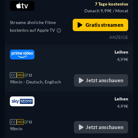
7 Tage kostenlos
Danach 9,99€ / Monat
Streame ähnliche Filme
Gratis streamen
kostenlos auf Apple TV
ANZEIGE
Leihen
4,99€
CC
HD
12
Jetzt anschauen
98min
- Deutsch, Englisch
Leihen
4,99€
CC
HD
12
Jetzt anschauen
98min