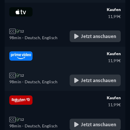
Kaufen
11,99€
CC
12
Jetzt anschauen
98min
- Deutsch, Englisch
Kaufen
11,99€
CC
12
Jetzt anschauen
98min
- Deutsch, Englisch
Kaufen
11,99€
CC
12
Jetzt anschauen
98min
- Deutsch, Englisch