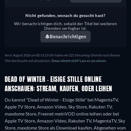
Nicht gefunden, wonach du gesucht hast?
Wir benachrichtigen dich, sobald der Titel bei weiteren
Diensten verfügbar ist.
Benachrichtigen
Am 6. August 2026 um 00:53:23 Uhr haben wir 221 Streaming-Dienste nach diesem
Titel durchsucht und aktualisiert.
Etwas stimmt nicht? Lass es uns wissen.
DEAD OF WINTER - EISIGE STILLE ONLINE
ANSCHAUEN: STREAM, KAUFEN, ODER LEIHEN
Du kannst "Dead of Winter - Eisige Stille" bei MagentaTV,
Apple TV Store, Amazon Video, Sky Store, Rakuten TV,
maxdome Store, Freenet meinVOD online leihen oder bei
Apple TV Store, Amazon Video, Rakuten TV, MagentaTV, Sky
Store, maxdome Store als Download kaufen.
Abgesehen vom