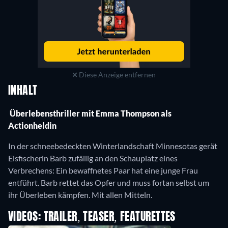
Diese Anzeige entfernen
INHALT
Überlebensthriller mit Emma Thompson als
Actionheldin
In der schneebedeckten Winterlandschaft Minnesotas gerät
Eisfischerin Barb zufällig an den Schauplatz eines
Verbrechens: Ein bewaffnetes Paar hat eine junge Frau
entführt. Barb rettet das Opfer und muss fortan selbst um
ihr Überleben kämpfen. Mit allen Mitteln.
VIDEOS: TRAILER, TEASER, FEATURETTES