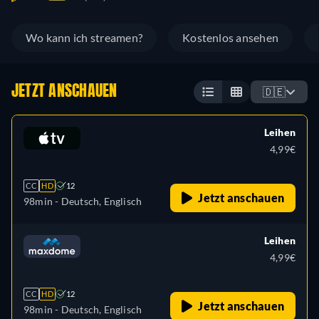
Wo kann ich streamen?
Kostenlos ansehen
JETZT ANSCHAUEN
🇩🇪
Leihen
4,99€
CC
HD
12
Jetzt anschauen
98min
- Deutsch, Englisch
Leihen
4,99€
CC
HD
12
Jetzt anschauen
98min
- Deutsch, Englisch