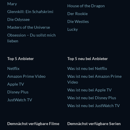
Mary
House of the Dragon
Glennkill: Ein Schafskrimi
Der Rookie
Die Odyssee
Die Westies
Masters of the Universe
Lucky
Obsession – Du sollst mich
lieben
Top 5 Anbieter
Top 5 neu bei Anbieter
Netflix
Was ist neu bei Netflix
Amazon Prime Video
Was ist neu bei Amazon Prime
Video
Apple TV
Was ist neu bei Apple TV
Disney Plus
Was ist neu bei Disney Plus
JustWatch TV
Was ist neu bei JustWatch TV
Demnächst verfügbare Filme
Demnächst verfügbare Serien