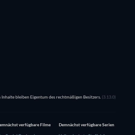
Susan
LEGO Dis
Magic
 Inhalte bleiben Eigentum des rechtmäßigen Besitzers.
(3.13.0)
emnächst verfügbare Filme
Demnächst verfügbare Serien