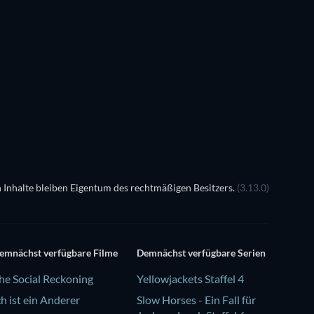
Serie
 Inhalte bleiben Eigentum des rechtmäßigen Besitzers.
(3.13.0)
emnächst verfügbare Filme
Demnächst verfügbare Serien
he Social Reckoning
Yellowjackets Staffel 4
ch ist ein Anderer
Slow Horses - Ein Fall für