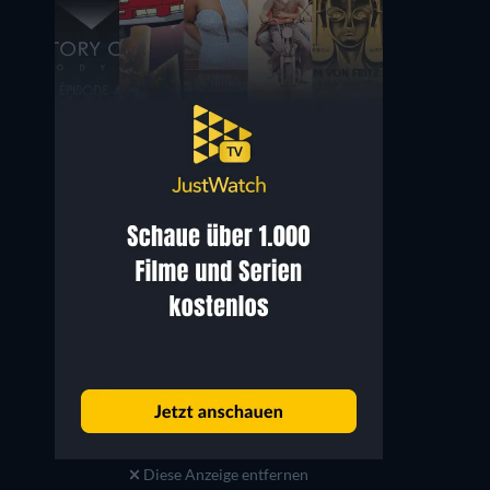
Jennifer Saunders
Timothy Spall
Bess Hilbery
Terence Hilbery
Diese Anzeige entfernen