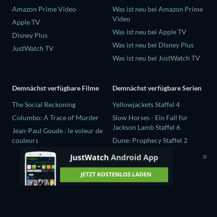
Amazon Prime Video
Was ist neu bei Amazon Prime
Video
Apple TV
Was ist neu bei Apple TV
Disney Plus
Was ist neu bei Disney Plus
JustWatch TV
Was ist neu bei JustWatch TV
Demnächst verfügbare Filme
Demnächst verfügbare Serien
The Social Reckoning
Yellowjackets Staffel 4
Columbo: A Trace of Murder
Slow Horses - Ein Fall für
Jackson Lamb Staffel 6
Jean-Paul Goude : le voleur de
couleurs
Dune: Prophecy Staffel 2
Destroy All Girls
The Gentlemen Staffel 2
Selten wache ich träumend auf
Love Is Blind: UK Staffel 3