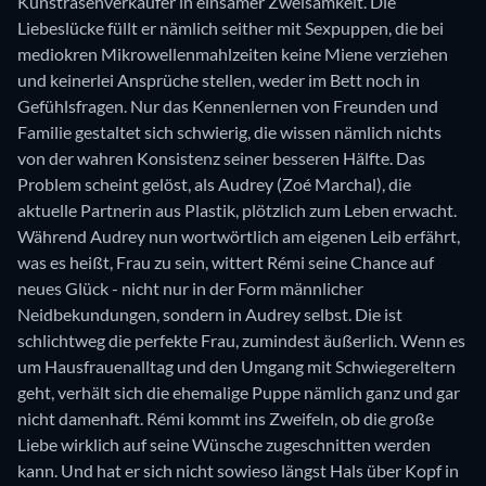
Kunstrasenverkäufer in einsamer Zweisamkeit. Die
Liebeslücke füllt er nämlich seither mit Sexpuppen, die bei
mediokren Mikrowellenmahlzeiten keine Miene verziehen
und keinerlei Ansprüche stellen, weder im Bett noch in
Gefühlsfragen. Nur das Kennenlernen von Freunden und
Familie gestaltet sich schwierig, die wissen nämlich nichts
von der wahren Konsistenz seiner besseren Hälfte. Das
Problem scheint gelöst, als Audrey (Zoé Marchal), die
aktuelle Partnerin aus Plastik, plötzlich zum Leben erwacht.
Während Audrey nun wortwörtlich am eigenen Leib erfährt,
was es heißt, Frau zu sein, wittert Rémi seine Chance auf
neues Glück - nicht nur in der Form männlicher
Neidbekundungen, sondern in Audrey selbst. Die ist
schlichtweg die perfekte Frau, zumindest äußerlich. Wenn es
um Hausfrauenalltag und den Umgang mit Schwiegereltern
geht, verhält sich die ehemalige Puppe nämlich ganz und gar
nicht damenhaft. Rémi kommt ins Zweifeln, ob die große
Liebe wirklich auf seine Wünsche zugeschnitten werden
kann. Und hat er sich nicht sowieso längst Hals über Kopf in