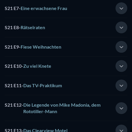
S21 E7
-
Eine erwachsene Frau
S21 E8
-
Rätselraten
S21 E9
-
Fiese Weihnachten
S21 E10
-
Zu viel Knete
S21 E11
-
Das TV-Praktikum
S21 E12
-
Die Legende von Mike Madonia, dem
Rototiller-Mann
S21 E13
-
Das Clearview Motel