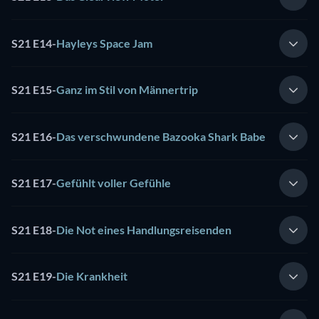
S21 E14
-
Hayleys Space Jam
S21 E15
-
Ganz im Stil von Männertrip
S21 E16
-
Das verschwundene Bazooka Shark Babe
S21 E17
-
Gefühlt voller Gefühle
S21 E18
-
Die Not eines Handlungsreisenden
S21 E19
-
Die Krankheit