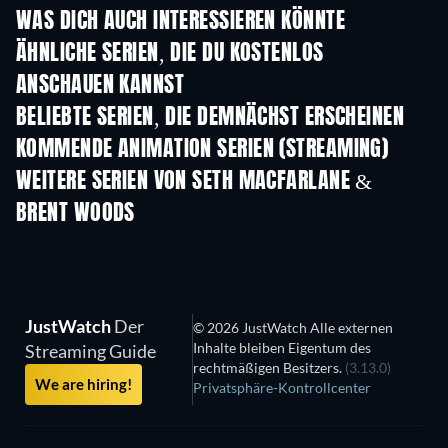
WAS DICH AUCH INTERESSIEREN KÖNNTE
Serie
Serie
S
ÄHNLICHE SERIEN, DIE DU KOSTENLOS
ANSCHAUEN KANNST
Serie
S
BELIEBTE SERIEN, DIE DEMNÄCHST ERSCHEINEN
Serie
Serie
S
KOMMENDE ANIMATION SERIEN (STREAMING)
Staffel 1
Staffel 2
Staf
WEITERE SERIEN VON SETH MACFARLANE &
BRENT WOODS
Serie
Serie
S
JustWatch
Der
© 2026 JustWatch Alle externen
Inhalte bleiben Eigentum des
Streaming Guide
rechtmäßigen Besitzers.
(3.13.0)
We are hiring!
Privatsphäre-Kontrollcenter