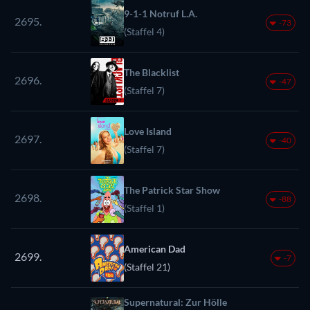
9-1-1 Notruf L.A.
2695.
-73
(Staffel 4)
The Blacklist
2696.
-47
(Staffel 7)
Love Island
2697.
-40
(Staffel 7)
The Patrick Star Show
2698.
-88
(Staffel 1)
American Dad
2699.
-7
(Staffel 21)
Supernatural: Zur Hölle