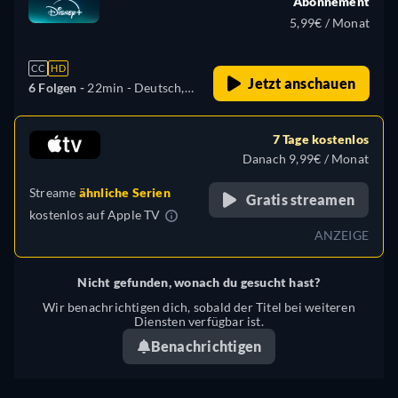
Abonnement
5,99€ / Monat
CC
HD
Jetzt anschauen
6 Folgen -
22min
- Deutsch,
Tschechisch, Englisch,
Spanisch, Spanisch
7 Tage kostenlos
(Lateinamerika), Französisch,
Danach 9,99€ / Monat
Ungarisch, Portugiesisch
Streame
ähnliche Serien
(Brasilien), Türkisch
Gratis streamen
kostenlos auf
Apple TV
ANZEIGE
Nicht gefunden, wonach du gesucht hast?
Wir benachrichtigen dich, sobald der Titel bei weiteren
Diensten verfügbar ist.
Benachrichtigen