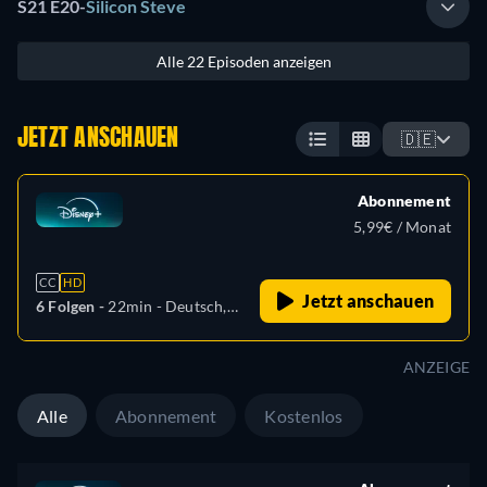
S21 E20
-
Silicon Steve
Alle 22 Episoden anzeigen
JETZT ANSCHAUEN
🇩🇪
Abonnement
5,99€ / Monat
CC
HD
Jetzt anschauen
6 Folgen -
22min
- Deutsch,
Tschechisch, Englisch,
Spanisch, Spanisch
ANZEIGE
(Lateinamerika), Französisch,
Ungarisch, Portugiesisch
Alle
Abonnement
Kostenlos
(Brasilien), Türkisch