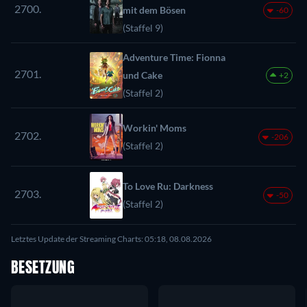
2700.
mit dem Bösen
-60
(Staffel 9)
Adventure Time: Fionna
2701.
und Cake
+2
(Staffel 2)
Workin' Moms
2702.
-206
(Staffel 2)
To Love Ru: Darkness
2703.
-50
(Staffel 2)
Letztes Update der Streaming Charts: 05:18, 08.08.2026
BESETZUNG