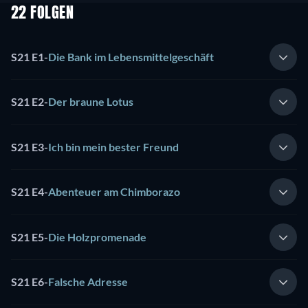
22 FOLGEN
S21 E1
-
Die Bank im Lebensmittelgeschäft
S21 E2
-
Der braune Lotus
S21 E3
-
Ich bin mein bester Freund
S21 E4
-
Abenteuer am Chimborazo
S21 E5
-
Die Holzpromenade
S21 E6
-
Falsche Adresse