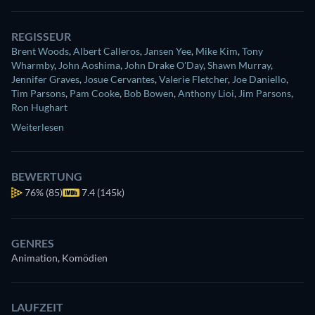
REGISSEUR
Brent Woods
,
Albert Calleros
,
Jansen Yee
,
Mike Kim
,
Tony
Wharmby
,
John Aoshima
,
John Drake O'Day
,
Shawn Murray
,
Jennifer Graves
,
Josue Cervantes
,
Valerie Fletcher
,
Joe Daniello
,
Tim Parsons
,
Pam Cooke
,
Bob Bowen
,
Anthony Lioi
,
Jim Parsons
,
Ron Hughart
Weiterlesen
BEWERTUNG
76%
(85)
7.4 (145k)
GENRES
Animation, Komödien
LAUFZEIT